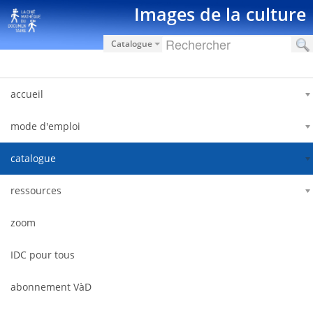
Saut au contenu
Images de la culture
Catalogue
accueil
mode d'emploi
catalogue
ressources
zoom
IDC pour tous
abonnement VàD