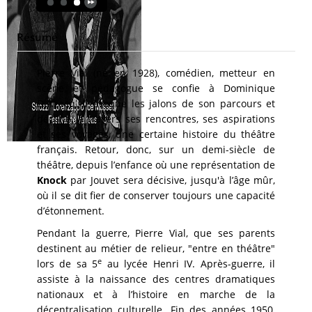
Résumé
Pierre Vial (né en 1928), comédien, metteur en
scène et pédagogue se confie à Dominique
Darzacq. Il évoque les jalons de son parcours et
décline, à travers ses rencontres, ses aspirations
et ses voyages, une certaine histoire du théâtre
français. Retour, donc, sur un demi-siècle de
théâtre, depuis l’enfance où une représentation de
Knock
par Jouvet sera décisive, jusqu'à l’âge mûr,
où il se dit fier de conserver toujours une capacité
d’étonnement.
Pendant la guerre, Pierre Vial, que ses parents
destinent au métier de relieur, "entre en théâtre"
e
lors de sa 5
au lycée Henri IV. Après-guerre, il
assiste à la naissance des centres dramatiques
nationaux et à l’histoire en marche de la
décentralisation culturelle. Fin des années 1950,