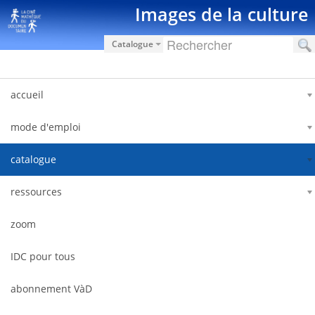
Saut au contenu
Images de la culture
Catalogue
accueil
mode d'emploi
catalogue
ressources
zoom
IDC pour tous
abonnement VàD