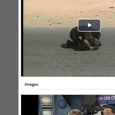
Play
Video
Images