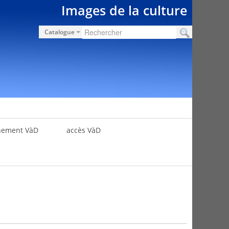
Images de la culture
Catalogue
nement VàD
accès VàD