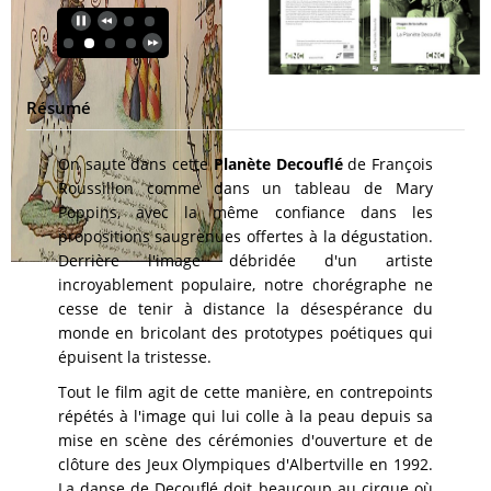
Résumé
On saute dans cette
Planète Decouflé
de François
Roussillon comme dans un tableau de Mary
Poppins, avec la même confiance dans les
propositions saugrenues offertes à la dégustation.
Derrière l'image débridée d'un artiste
incroyablement populaire, notre chorégraphe ne
cesse de tenir à distance la désespérance du
monde en bricolant des prototypes poétiques qui
épuisent la tristesse.
Tout le film agit de cette manière, en contrepoints
répétés à l'image qui lui colle à la peau depuis sa
mise en scène des cérémonies d'ouverture et de
clôture des Jeux Olympiques d'Albertville en 1992.
La danse de Decouflé doit beaucoup au cirque où