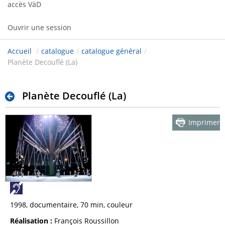
accès VàD
Ouvrir une session
Accueil
/
catalogue
/
catalogue général
/
Planète Decouflé (La)
Planète Decouflé (La)
Imprimer
1998, documentaire, 70 min, couleur
Réalisation :
François Roussillon