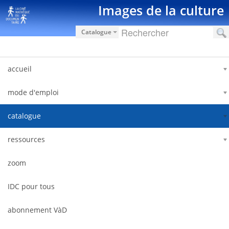
Saut au contenu
Images de la culture
Catalogue
accueil
mode d'emploi
catalogue
ressources
zoom
IDC pour tous
abonnement VàD