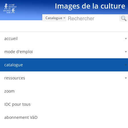
Saut au contenu
Images de la culture
Catalogue
accueil
mode d'emploi
catalogue
ressources
zoom
IDC pour tous
abonnement VàD