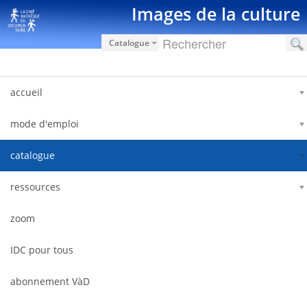
Saut au contenu
Images de la culture
Catalogue
accueil
mode d'emploi
catalogue
ressources
zoom
IDC pour tous
abonnement VàD