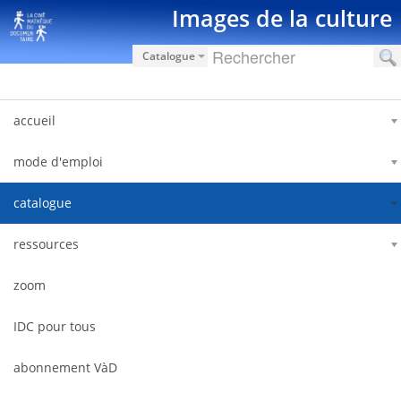
Saut au contenu
Images de la culture
Catalogue
accueil
mode d'emploi
catalogue
ressources
zoom
IDC pour tous
abonnement VàD