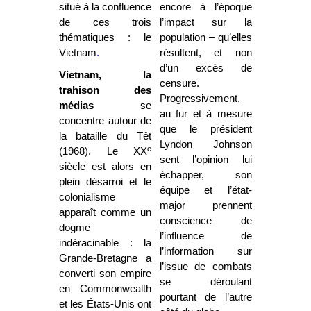
situé à la confluence
encore à l’époque
de ces trois
l’impact sur la
thématiques : le
population – qu’elles
Vietnam
.
résultent, et non
d’un excès de
Vietnam, la
censure.
trahison des
Progressivement,
médias
se
au fur et à mesure
concentre autour de
que le président
la bataille du Têt
Lyndon Johnson
e
(1968). Le XX
sent l’opinion lui
siècle est alors en
échapper, son
plein désarroi et le
équipe et l’état-
colonialisme
major prennent
apparaît comme un
conscience de
dogme
l’influence de
indéracinable : la
l’information sur
Grande-Bretagne a
l’issue de combats
converti son empire
se déroulant
en Commonwealth
pourtant de l’autre
et les États-Unis ont