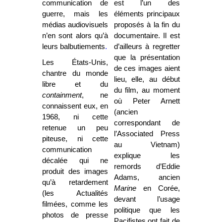
communication de
est l’un des
guerre, mais les
éléments principaux
médias audiovisuels
proposés à la fin du
n’en sont alors qu’à
documentaire. Il est
leurs balbutiements
.
d’ailleurs à regretter
que la présentation
Les États-Unis,
de ces images aient
chantre du monde
lieu, elle, au début
libre et du
du film, au moment
containment
, ne
où Peter Arnett
connaissent eux, en
(ancien
1968, ni cette
correspondant de
retenue un peu
l’Associated Press
piteuse, ni cette
au Vietnam)
communication
explique les
décalée qui ne
remords d’Eddie
produit des images
Adams, ancien
qu’à retardement
Marine
en Corée,
(les Actualités
devant l’usage
filmées, comme les
politique que les
photos de presse
Pacifistes ont fait de