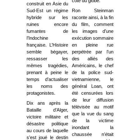
côté du globe.
construit en Asie du
Sud-Est un régime
Ron Steinman
hybride sur les
raconte ainsi, à la fin
ruines encore
du film, comment
fumantes de
les images d’une
l’Indochine
exécution sommaire
française. L’Histoire
en pleine rue
semble bégayer,
perpétrée par l’un
ressasser les
des alliés des
mêmes tragédies,
Américains, le chef
prenant à peine le
de la police sud-
temps d’actualiser
vietnamienne, le
les noms des
général Loan, ont
protagonistes.
été censurées lors
de leur diffusion
Dix ans après la
télévisée au motif
Bataille d’Alger,
que la vue du sang
victoire militaire et
de la victime
désastre politique
inondant la
au cours de laquelle
chaussée n’était
s’est joué le destin