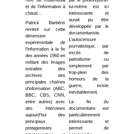
l’ère du multimédia
par le photoreporter
et de l’information à
lui-même est ici
chaud…
intéressante et
aurait pu être
Patrick Barbéris
développée par le
revient sur cette
documentariste.
dimension
L’autocensure
expérimentale de
journalistique, par
l’information à la fin
excès de
des années 1960 en
patriotisme ou
mêlant des images
simplement par
extraites des
trop-plein des
archives des
horreurs de la
principales chaînes
guerre, existe
d’information (ABC,
inévitablement.
BBC, CBS, CNN,
entre autres) avec
La fin du
des interviews
documentaire est
aujourd’hui des
particulièrement
principaux
intéressante et
protagonistes
permet de