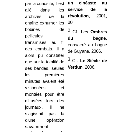
un cinéaste au
par la curiosité, il est
service de la
allé dans les
révolution
, 2001,
archives de la
90’.
chaîne exhumer les
bobines de
2
Cf.
Les Ombres
pellicules
du bagne
,
transmises au fil
consacré au bagne
des combats. Il a
de Guyane, 2006.
alors pu constater
3
Cf.
Le Siècle de
que sur la totalité de
Verdun
, 2006.
ses bandes, seules
les premières
minutes avaient été
visionnées et
montées pour être
diffusées lors des
journaux. Il ne
s’agissait pas là
d’une opération
savamment