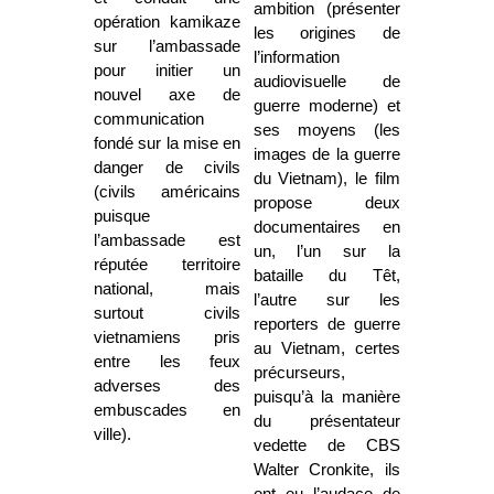
ambition (présenter
opération kamikaze
les origines de
sur l’ambassade
l’information
pour initier un
audiovisuelle de
nouvel axe de
guerre moderne) et
communication
ses moyens (les
fondé sur la mise en
images de la guerre
danger de civils
du Vietnam), le film
(civils américains
propose deux
puisque
documentaires en
l’ambassade est
un, l’un sur la
réputée territoire
bataille du Têt,
national, mais
l’autre sur les
surtout civils
reporters de guerre
vietnamiens pris
au Vietnam, certes
entre les feux
précurseurs,
adverses des
puisqu’à la manière
embuscades en
du présentateur
ville).
vedette de CBS
Walter Cronkite, ils