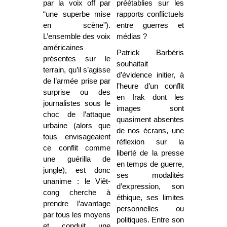
par la voix off par
préétablies sur les
“une superbe mise
rapports conflictuels
en scène”).
entre guerres et
L’ensemble des voix
médias ?
américaines
Patrick Barbéris
présentes sur le
souhaitait
terrain, qu’il s’agisse
d’évidence initier, à
de l’armée prise par
l’heure d’un conflit
surprise ou des
en Irak dont les
journalistes sous le
images sont
choc de l’attaque
quasiment absentes
urbaine (alors que
de nos écrans, une
tous envisageaient
réflexion sur la
ce conflit comme
liberté de la presse
une guérilla de
en temps de guerre,
jungle), est donc
ses modalités
unanime : le Viêt-
d’expression, son
cong cherche à
éthique, ses limites
prendre l’avantage
personnelles ou
par tous les moyens
politiques. Entre son
et conduit une