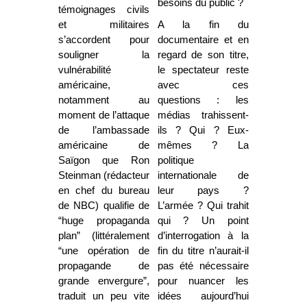
besoins du public ?
témoignages civils
et militaires
A la fin du
s’accordent pour
documentaire et en
souligner la
regard de son titre,
vulnérabilité
le spectateur reste
américaine,
avec ces
notamment au
questions : les
moment de l’attaque
médias trahissent-
de l’ambassade
ils ? Qui ? Eux-
américaine de
mêmes ? La
Saïgon que Ron
politique
Steinman (rédacteur
internationale de
en chef du bureau
leur pays ?
de NBC) qualifie de
L’armée ? Qui trahit
“huge propaganda
qui ? Un point
plan” (littéralement
d’interrogation à la
“une opération de
fin du titre n’aurait-il
propagande de
pas été nécessaire
grande envergure”,
pour nuancer les
traduit un peu vite
idées aujourd’hui