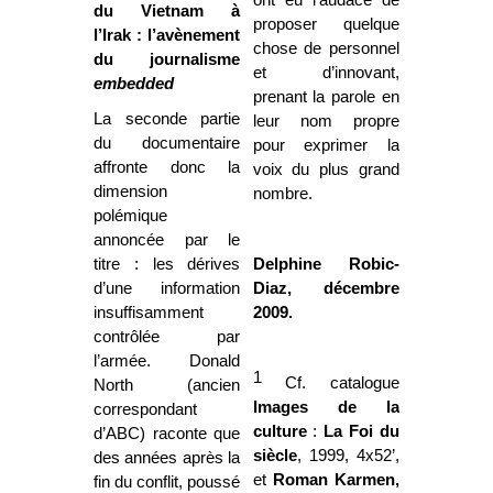
ont eu l’audace de
du Vietnam à
proposer quelque
l’Irak : l’avènement
chose de personnel
du journalisme
et d’innovant,
embedded
prenant la parole en
La seconde partie
leur nom propre
du documentaire
pour exprimer la
affronte donc la
voix du plus grand
dimension
nombre.
polémique
annoncée par le
titre : les dérives
Delphine Robic-
d’une information
Diaz, décembre
insuffisamment
2009.
contrôlée par
l’armée. Donald
1
Cf. catalogue
North (ancien
Images de la
correspondant
culture
:
La Foi
du
d’ABC) raconte que
siècle
, 1999, 4x52’,
des années après la
et
Roman Karmen,
fin du conflit, poussé