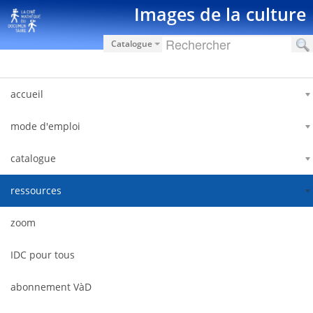
Saut au contenu
Images de la culture
Catalogue
accueil
mode d'emploi
catalogue
ressources
zoom
IDC pour tous
abonnement VàD