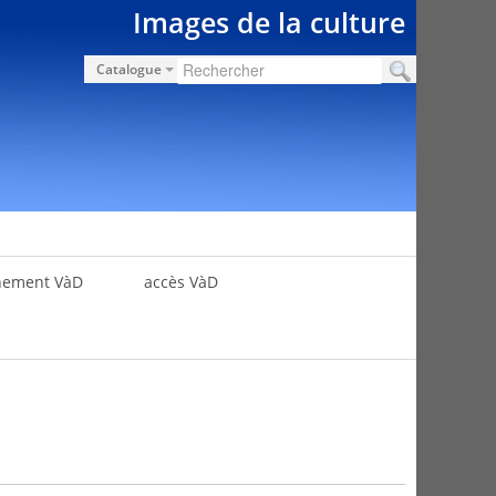
Images de la culture
Catalogue
nement VàD
accès VàD