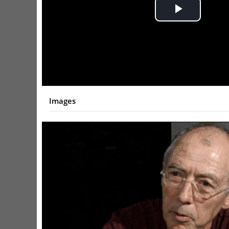
Play
Video
Images