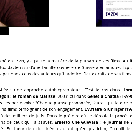
(né en 1944) y a puisé la matière de la plupart de ses films. Au f
utodidacte issu d’une famille ouvrière de Suisse alémanique. Expl
s pas dans ceux des auteurs qu’il admire. Des extraits de ses films
ivilégie une approche autobiographique. C’est le cas dans
Hom
agon : le roman de Matisse
(2003) ou dans
Genet à Chatila
(1999)
eurs ses porte-voix : "Chaque phrase prononcée, j’aurais pu la dire
ains films témoignent de son engagement.
L'Affaire Grüninger
(19
 à des milliers de juifs. Dans le prétoire où se déroula le procès 
uns de ceux qu’il a sauvés.
Ernesto Che Guevara : le journal de B
é. En théoricien du cinéma autant qu’en praticien, Comolli le c