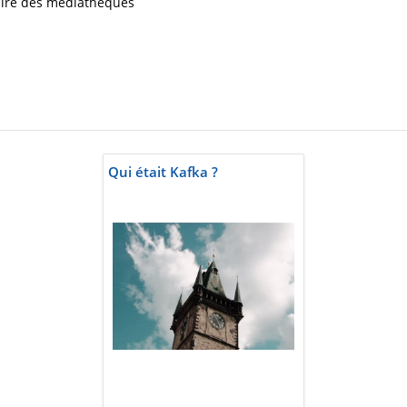
iaire des médiathèques
Qui était Kafka ?