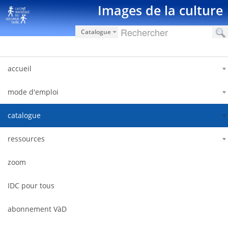
Saut au contenu
Images de la culture
Catalogue
accueil
mode d'emploi
catalogue
ressources
zoom
IDC pour tous
abonnement VàD