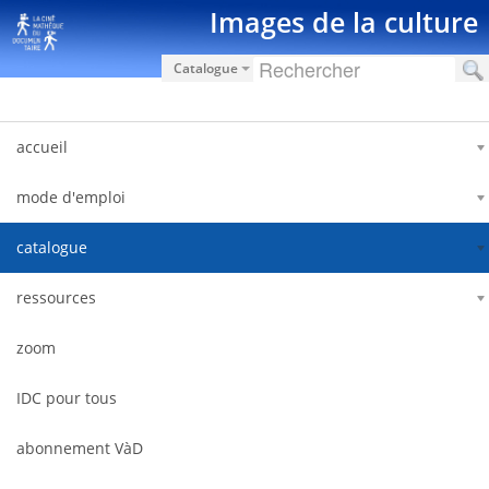
Saut au contenu
Images de la culture
Catalogue
accueil
mode d'emploi
catalogue
ressources
zoom
IDC pour tous
abonnement VàD