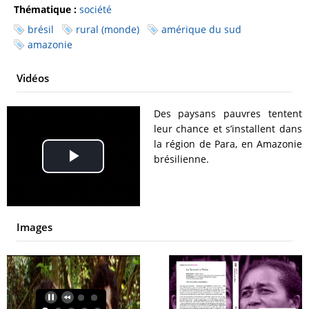
Thématique :
société
brésil
rural (monde)
amérique du sud
amazonie
Vidéos
Des paysans pauvres tentent
leur chance et s’installent dans
la région de Para, en Amazonie
brésilienne.
Play
Video
Images