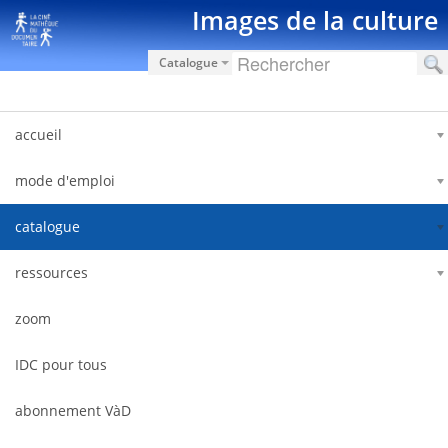
Saut au contenu
Images de la culture
Catalogue
accueil
mode d'emploi
catalogue
ressources
zoom
IDC pour tous
abonnement VàD