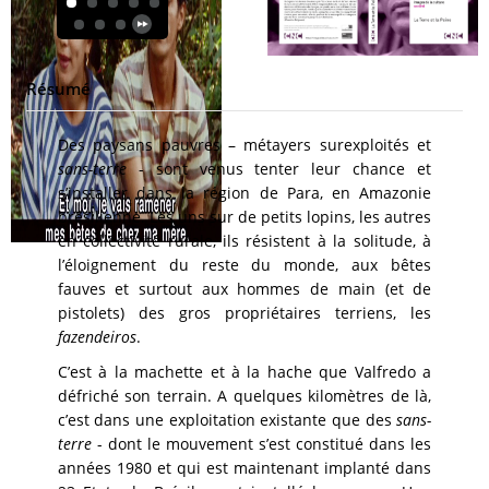
Résumé
Des paysans pauvres – métayers surexploités et
sans-terre
- sont venus tenter leur chance et
s’installer dans la région de Para, en Amazonie
brésilienne. Les uns sur de petits lopins, les autres
en collectivité rurale, ils résistent à la solitude, à
l’éloignement du reste du monde, aux bêtes
fauves et surtout aux hommes de main (et de
pistolets) des gros propriétaires terriens, les
fazendeiros
.
C’est à la machette et à la hache que Valfredo a
défriché son terrain. A quelques kilomètres de là,
c’est dans une exploitation existante que des
sans-
terre
- dont le mouvement s’est constitué dans les
années 1980 et qui est maintenant implanté dans