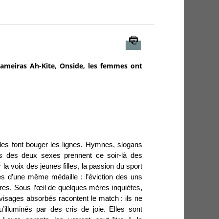
Imprimer
 Lameiras Ah-Kite, Onside, les femmes ont
les font bouger les lignes. Hymnes, slogans
 des deux sexes prennent ce soir-là des
la voix des jeunes filles, la passion du sport
s d’une même médaille : l’éviction des uns
tres. Sous l’œil de quelques mères inquiètes,
 visages absorbés racontent le match : ils ne
u’illuminés par des cris de joie. Elles sont