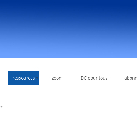
ressources
zoom
IDC pour tous
abon
ve