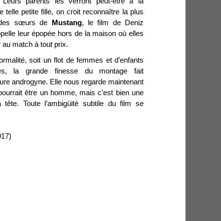
. Leurs parents les verront peut-être à la
telle petite fille, on croit reconnaître la plus
e des sœurs de
Mustang
, le film de Deniz
elle leur épopée hors de la maison où elles
r au match à tout prix.
ormalité, soit un flot de femmes et d’enfants
s, la grande finesse du montage fait
gure androgyne. Elle nous regarde maintenant
pourrait être un homme, mais c’est bien une
 tête. Toute l’ambigüité subtile du film se
017)