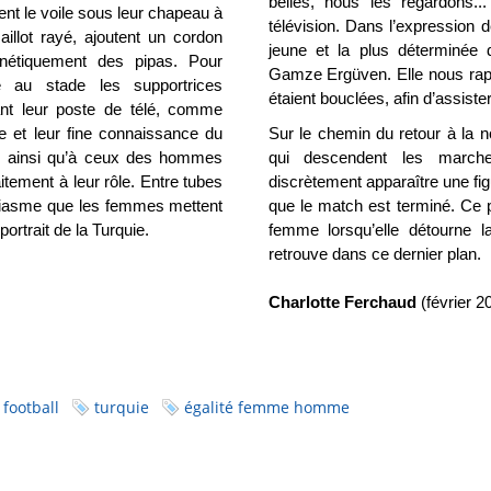
belles, nous les regardons..
ngent le voile sous leur chapeau à
télévision. Dans l’expression de 
maillot rayé, ajoutent un cordon
jeune et la plus déterminé
nétiquement des pipas. Pour
Gamze Ergüven. Elle nous rapp
re au stade les supportrices
étaient bouclées, afin d’assiste
ant leur poste de télé, comme
ce et leur fine connaissance du
Sur le chemin du retour à la n
eu ainsi qu’à ceux des hommes
qui descendent les marche
itement à leur rôle. Entre tubes
discrètement apparaître une fi
housiasme que les femmes mettent
que le match est terminé. Ce 
ortrait de la Turquie.
femme lorsqu’elle détourne la
retrouve dans ce dernier plan.
Charlotte Ferchaud
(février 2
football
turquie
égalité femme homme