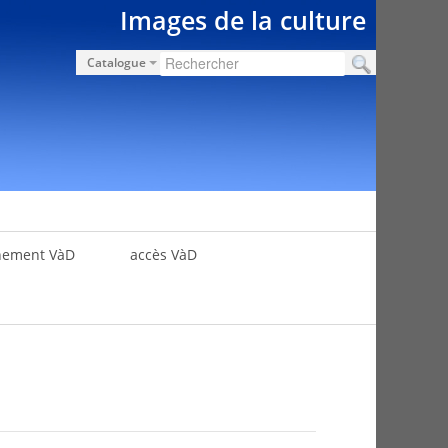
Images de la culture
Catalogue
nement VàD
accès VàD