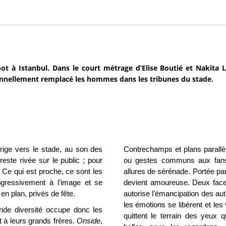
oot à Istanbul. Dans le court métrage d’Elise Boutié et Nakita
nnellement remplacé les hommes dans les tribunes du stade.
irige vers le stade, au son des
Contrechamps et plans parallè
este rivée sur le public ; pour
ou gestes communs aux fans
n. Ce qui est proche, ce sont les
allures de sérénade. Portée par 
gressivement à l’image et se
devient amoureuse. Deux face
en plan, privés de fête.
autorise l’émancipation des au
les émotions se libèrent et les
e diversité occupe donc les
quittent le terrain des yeux q
t à leurs grands frères.
Onside
,