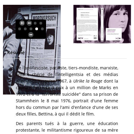
Résumé
De l'antifasciste, pacifiste, tiers-mondiste, marxiste,
enfant chérie de l'intelligentsia et des médias
allemands jusqu'en 1967, à
Ulrike la Rouge
dont la
capture fut mise à prix à un million de Marks en
1972 et à la "terroriste suicidée" dans sa prison de
Stammhein le 8 mai 1976, portrait d'une femme
hors du commun par l'ami d'enfance d'une de ses
deux filles, Bettina, à qui il dédit le film.
Des parents tués à la guerre, une éducation
protestante, le militantisme rigoureux de sa mère