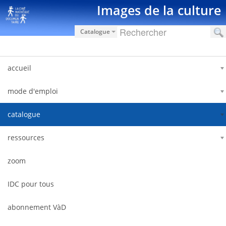
Saut au contenu
Images de la culture
Catalogue
accueil
mode d'emploi
catalogue
ressources
zoom
IDC pour tous
abonnement VàD