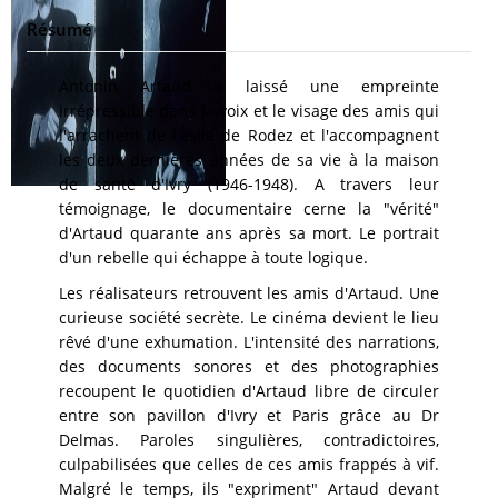
Résumé
Antonin Artaud a laissé une empreinte
irrépressible dans la voix et le visage des amis qui
l'arrachent de l'asile de Rodez et l'accompagnent
les deux dernières années de sa vie à la maison
de santé d'Ivry (1946-1948). A travers leur
témoignage, le documentaire cerne la "vérité"
d'Artaud quarante ans après sa mort. Le portrait
d'un rebelle qui échappe à toute logique.
Les réalisateurs retrouvent les amis d'Artaud. Une
curieuse société secrète. Le cinéma devient le lieu
rêvé d'une exhumation. L'intensité des narrations,
des documents sonores et des photographies
recoupent le quotidien d'Artaud libre de circuler
entre son pavillon d'Ivry et Paris grâce au Dr
Delmas. Paroles singulières, contradictoires,
culpabilisées que celles de ces amis frappés à vif.
Malgré le temps, ils "expriment" Artaud devant