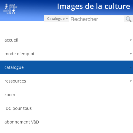
Saut au contenu
Images de la culture
Catalogue
accueil
mode d'emploi
catalogue
ressources
zoom
IDC pour tous
abonnement VàD