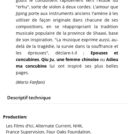
goûts le conduisent rapidement vers l'étude du
"erhu", sorte de violon à deux cordes. L'amour que
Jiping porte aux instruments anciens l'amène à les
utiliser de façon originale dans chacune de ses
compositions, en se réappropriant la tradition
musicale populaire de la province de Shaaxi, base
de son inspiration. "La musique exprime aussi, au-
delà de la tragédie, la survie dans la souffrance et
les épreuves", déclare-t-il ;
Epouses et
concubines
,
Qiu Ju, une femme chinoise
ou
Adieu
ma concubine
lui ont inspiré ses plus belles
pages.
(Mario Fanfani)
Descriptif technique
Production
Les Films d'Ici, Alternate Current, NHK,
France Supervision, Four Oaks Foundation,