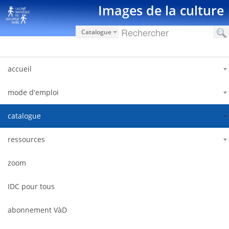
Saut au contenu
Images de la culture
Catalogue
accueil
mode d'emploi
catalogue
ressources
zoom
IDC pour tous
abonnement VàD