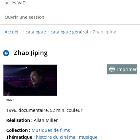
accès VàD
Ouvrir une session
Accueil
/
catalogue
/
catalogue général
/
Zhao Jiping
Zhao Jiping
Imprimer
1996, documentaire, 52 min, couleur
Réalisation :
Allan Miller
Collection :
Musiques de films
Thématique :
histoire du cinéma
musique