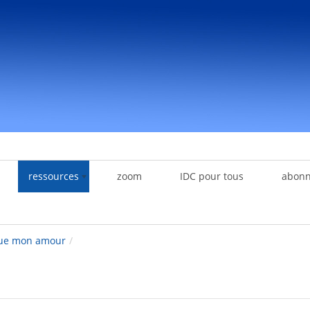
ressources
zoom
IDC pour tous
abon
eue mon amour
/