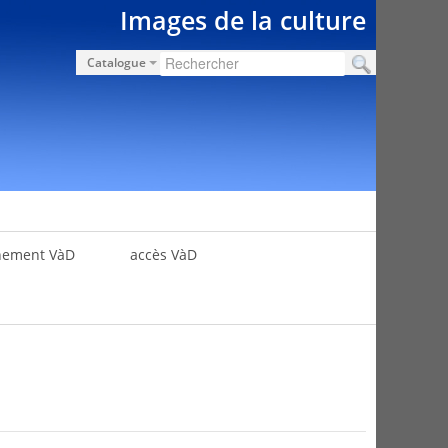
Images de la culture
Catalogue
nement VàD
accès VàD