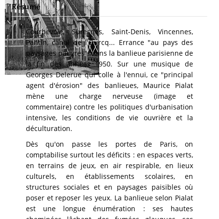
Résumé
Courbevoie, Suresnes, Saint-Denis, Vincennes,
Pantin, canal de l'Ourcq... Errance "au pays des
paysages pauvres", dans la banlieue parisienne de
la fin des années 1950. Sur une musique de
Georges Delerue qui colle à l'ennui, ce "principal
agent d'érosion" des banlieues, Maurice Pialat
mène une charge nerveuse (image et
commentaire) contre les politiques d'urbanisation
intensive, les conditions de vie ouvrière et la
déculturation.
Dès qu'on passe les portes de Paris, on
comptabilise surtout les déficits : en espaces verts,
en terrains de jeux, en air respirable, en lieux
culturels, en établissements scolaires, en
structures sociales et en paysages paisibles où
poser et reposer les yeux. La banlieue selon Pialat
est une longue énumération : ses hautes