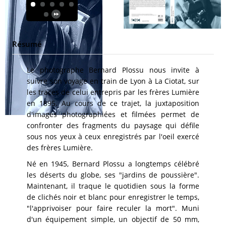
Résumé
Le photographe Bernard Plossu nous invite à
suivre son voyage en train de Lyon à La Ciotat, sur
les traces de celui entrepris par les frères Lumière
en 1895. Au cours de ce trajet, la juxtaposition
d'images photographiées et filmées permet de
confronter des fragments du paysage qui défile
sous nos yeux à ceux enregistrés par l'oeil exercé
des frères Lumière.
Né en 1945, Bernard Plossu a longtemps célébré
les déserts du globe, ses "jardins de poussière".
Maintenant, il traque le quotidien sous la forme
de clichés noir et blanc pour enregistrer le temps,
"l'apprivoiser pour faire reculer la mort". Muni
d'un équipement simple, un objectif de 50 mm,