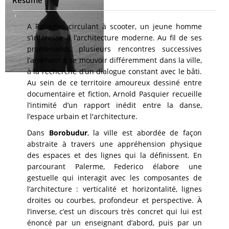
A Palerme, circulant à scooter, un jeune homme
s’intéresse à l’architecture moderne. Au fil de ses
promenades, plusieurs rencontres successives
l’amènent à se mouvoir différemment dans la ville,
à la recherche d’un dialogue constant avec le bâti.
Au sein de ce territoire amoureux dessiné entre
documentaire et fiction, Arnold Pasquier recueille
l’intimité d’un rapport inédit entre la danse,
l’espace urbain et l'architecture.
Dans
Borobudur
, la ville est abordée de façon
abstraite à travers une appréhension physique
des espaces et des lignes qui la définissent. En
parcourant Palerme, Federico élabore une
gestuelle qui interagit avec les composantes de
l’architecture : verticalité et horizontalité, lignes
droites ou courbes, profondeur et perspective. À
l’inverse, c’est un discours très concret qui lui est
énoncé par un enseignant d’abord, puis par un