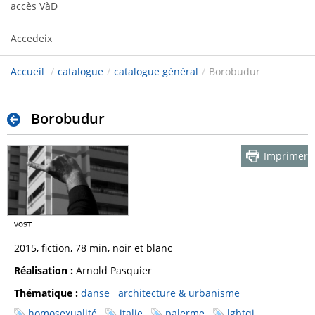
accès VàD
Accedeix
Accueil
/
catalogue
/
catalogue général
/
Borobudur
Borobudur
Imprimer
2015, fiction, 78 min, noir et blanc
Réalisation :
Arnold Pasquier
Thématique :
danse
architecture & urbanisme
homosexualité
italie
palerme
lgbtqi