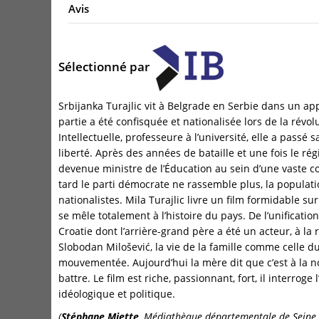
Avis
Sélectionné par
Srbijanka Turajlic vit à Belgrade en Serbie dans un a
partie a été confisquée et nationalisée lors de la rév
Intellectuelle, professeure à l’université, elle a passé s
liberté. Après des années de bataille et une fois le ré
devenue ministre de l’Éducation au sein d’une vaste co
tard le parti démocrate ne rassemble plus, la populati
nationalistes. Mila Turajlic livre un film formidable sur 
se mêle totalement à l’histoire du pays. De l’unification
Croatie dont l’arrière-grand père a été un acteur, à la 
Slobodan Milošević, la vie de la famille comme celle d
mouvementée. Aujourd’hui la mère dit que c’est à la n
battre. Le film est riche, passionnant, fort, il interroge
idéologique et politique.
(
Stéphane Miette
, Médiathèque départementale de Seine 