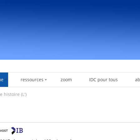
ue
ressources
zoom
IDC pour tous
a
 histoire (L')