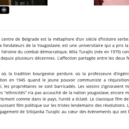
centre de Belgrade est la métaphore d’un siècle d’histoire serbe. 
 fondateurs de la Yougoslavie, est une universitaire qui a pris la
te héroïne du combat démocratique, Mila Turajlic (née en 1979) con
depuis plusieurs décennies. L’affection partagée entre les deux 
.
 où la tradition bourgeoise perdure, où la professeure d’ingénie
irruption en 1945 quand le jeune pouvoir communiste a réquisit
, les propriétaires se sont barricadés. Les voisins s’ignoraient ma
es "ethnicités" n’a pas accouché de la nation yougoslave, encore m
tement comme dans le pays, l’unité a éclaté. Le classique film de f
issant film politique sur les tristes lendemains des révolutions. 
’engagement de Srbijanka Turajlic au cœur des événements qui ont