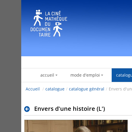
Salta al contigut
accueil
mode d'emploi
catalog
Accueil
/
catalogue
/
catalogue général
/
Envers d'une
Envers d'une histoire (L')