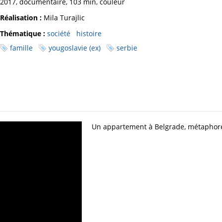
2017, documentaire, 103 min, couleur
Réalisation :
Mila Turajlic
Thématique :
société
histoire
famille
yougoslavie (ex)
serbie
Un appartement à Belgrade, métaphore d