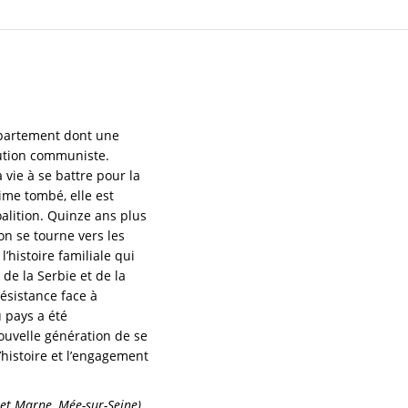
ppartement dont une
olution communiste.
a vie à se battre pour la
gime tombé, elle est
alition. Quinze ans plus
on se tourne vers les
l’histoire familiale qui
 de la Serbie et de la
résistance face à
u pays a été
ouvelle génération de se
 l’histoire et l’engagement
et Marne, Mée-sur-Seine)