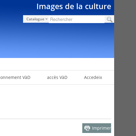
Images de la culture
Catalogue
bonnement VàD
accès VàD
Accedeix
Imprimer