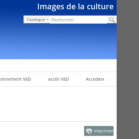
Images de la culture
Catalogue
bonnement VàD
accès VàD
Accedeix
Imprimer