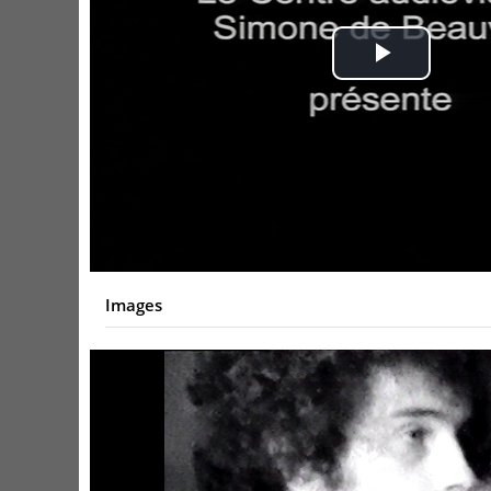
Play
Video
Images