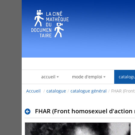
Salta al contigut
accueil
mode d'emploi
catalog
Accueil
/
catalogue
/
catalogue général
/
FHAR (Front
FHAR (Front homosexuel d'action r