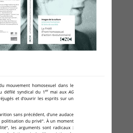
ve du mouvement homosexuel dans le
er
u défilé syndical du 1
mai aux
AG
réjugés et d’ouvrir les esprits sur un
parition sans précédent, d’une audace
a politisation du privé". À un moment
ité", les arguments sont radicaux :