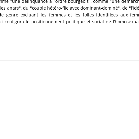
omme "une délinquance à l’ordre bourgeois", comme "une démarche
es anars", du "couple hétéro-flic avec dominant-dominé", de "l’id
de genre excluant les femmes et les folles identifiées aux fe
ui configura le positionnement politique et social de l’homosexua