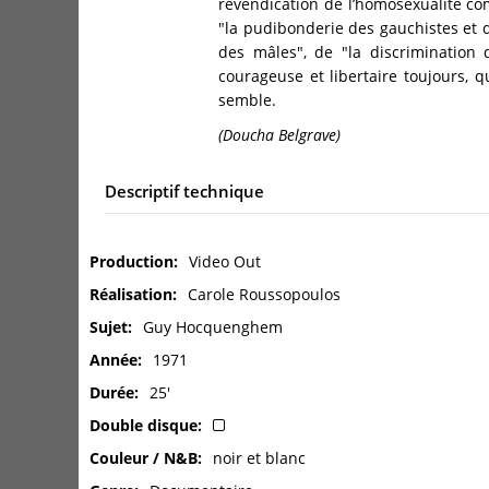
revendication de l’homosexualité c
"la pudibonderie des gauchistes et d
des mâles", de "la discrimination 
courageuse et libertaire toujours, q
semble.
(Doucha Belgrave)
Descriptif technique
Production
Video Out
Réalisation
Carole Roussopoulos
Sujet
Guy Hocquenghem
Année
1971
Durée
25'
Double disque
Couleur / N&B
noir et blanc