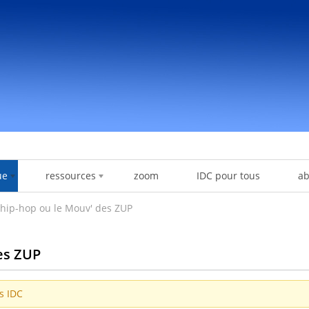
ue
ressources
zoom
IDC pour tous
a
hip-hop ou le Mouv' des ZUP
es ZUP
es IDC