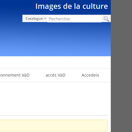
Images de la culture
Catalogue
bonnement VàD
accès VàD
Accedeix