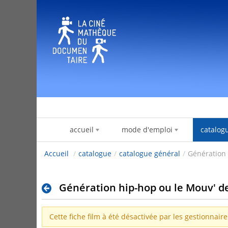
Salta al contigut
accueil
mode d'emploi
catalog
Accueil
/
catalogue
/
catalogue général
/
Génération 
Génération hip-hop ou le Mouv' d
Cette fiche film à été désactivée par les gestionnair