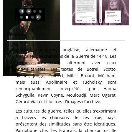
Résumé
Histoire comparée, anglaise, allemande et
française, des chansons de la Guerre de 14-18. Les
thèmes revanchards alternent avec ceux
antimilitaristes. Les textes de Botrel, Scotto,
Silcher, Judge, Guibert, Mills, Bruant, Müsham,
mais aussi Apollinaire et Tucholsky, sont
remarquablement interprétés par Hanna
Schygulla, Kevin Coyne, Mouloudji, Marc Ogeret,
Gérard Viala et illustrés d'images d'archive.
Les cultures de guerre, telles qu'elles s'expriment
à travers les chansons de ces trois pays,
présentent des similitudes sans être identiques.
Patriotique chez les Français, la chanson oscille