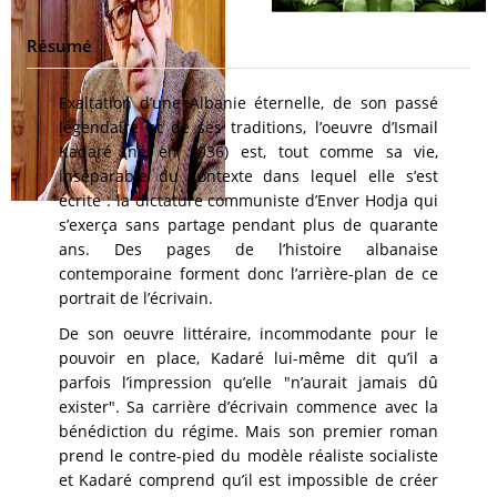
Résumé
Exaltation d’une Albanie éternelle, de son passé
légendaire et de ses traditions, l’oeuvre d’Ismail
Kadaré (né en 1936) est, tout comme sa vie,
inséparable du contexte dans lequel elle s’est
écrite : la dictature communiste d’Enver Hodja qui
s’exerça sans partage pendant plus de quarante
ans. Des pages de l’histoire albanaise
contemporaine forment donc l’arrière-plan de ce
portrait de l’écrivain.
De son oeuvre littéraire, incommodante pour le
pouvoir en place, Kadaré lui-même dit qu’il a
parfois l’impression qu’elle "n’aurait jamais dû
exister". Sa carrière d’écrivain commence avec la
bénédiction du régime. Mais son premier roman
prend le contre-pied du modèle réaliste socialiste
et Kadaré comprend qu’il est impossible de créer