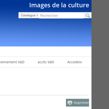
Images de la culture
Catalogue
bonnement VàD
accès VàD
Accedeix
Imprimer