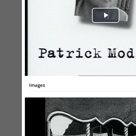
Play
Video
Images