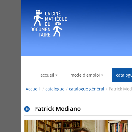
Salta al contigut
accueil
mode d'emploi
catalog
Accueil
/
catalogue
/
catalogue général
/
Patrick Mo
Patrick Modiano