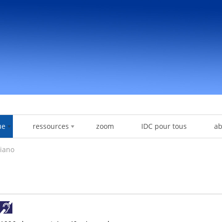
ue
ressources
zoom
IDC pour tous
a
diano