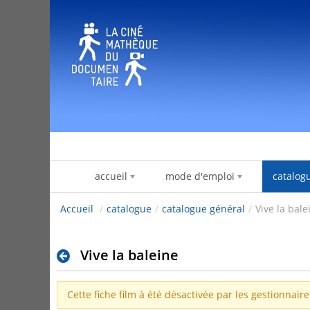
Salta al contigut
accueil
mode d'emploi
catalog
Accueil
/
catalogue
/
catalogue général
/
Vive la bale
Vive la baleine
Cette fiche film à été désactivée par les gestionnair