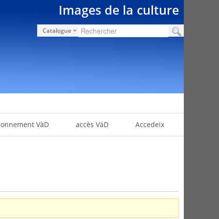
Images de la culture
Catalogue
bonnement VàD
accès VàD
Accedeix