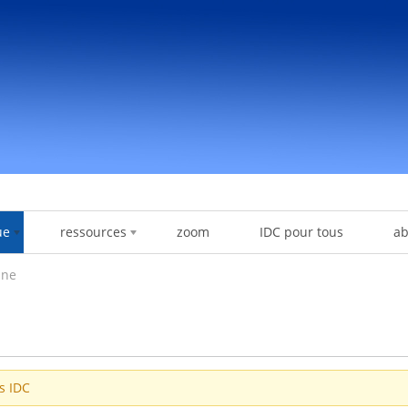
ue
ressources
zoom
IDC pour tous
a
ine
es IDC