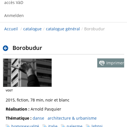
accès VàD
Anmelden
Accueil
/
catalogue
/
catalogue général
/
Borobudur
Borobudur
Imprimer
2015, fiction, 78 min, noir et blanc
Réalisation :
Arnold Pasquier
Thématique :
danse
architecture & urbanisme
homosexualité
italie
palerme
lgbtqi