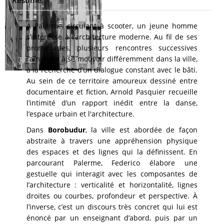
A Palerme, circulant à scooter, un jeune homme
s’intéresse à l’architecture moderne. Au fil de ses
promenades, plusieurs rencontres successives
l’amènent à se mouvoir différemment dans la ville,
à la recherche d’un dialogue constant avec le bâti.
Au sein de ce territoire amoureux dessiné entre
documentaire et fiction, Arnold Pasquier recueille
l’intimité d’un rapport inédit entre la danse,
l’espace urbain et l'architecture.
Dans
Borobudur
, la ville est abordée de façon
abstraite à travers une appréhension physique
des espaces et des lignes qui la définissent. En
parcourant Palerme, Federico élabore une
gestuelle qui interagit avec les composantes de
l’architecture : verticalité et horizontalité, lignes
droites ou courbes, profondeur et perspective. À
l’inverse, c’est un discours très concret qui lui est
énoncé par un enseignant d’abord, puis par un