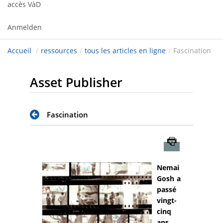
accès VàD
Anmelden
Accueil
/
ressources
/
tous les articles en ligne
/
Fascination
Asset Publisher
Fascination
Imprimer
Nemai
Gosh a
passé
vingt-
cinq
ans