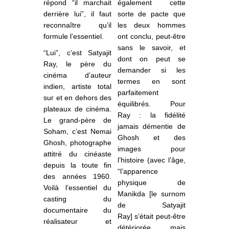
répond “il marchait
également cette
derrière lui”, il faut
sorte de pacte que
reconnaître qu’il
les deux hommes
formule l’essentiel.
ont conclu, peut-être
sans le savoir, et
“Lui”, c’est Satyajit
dont on peut se
Ray, le père du
demander si les
cinéma d’auteur
termes en sont
indien, artiste total
parfaitement
sur et en dehors des
équilibrés. Pour
plateaux de cinéma.
Ray : la fidélité
Le grand-père de
jamais démentie de
Soham, c’est Nemai
Ghosh et des
Ghosh, photographe
images pour
attitré du cinéaste
l’histoire (avec l’âge,
depuis la toute fin
“l’apparence
des années 1960.
physique de
Voilà l’essentiel du
Manikda [le surnom
casting du
de Satyajit
documentaire du
Ray] s’était peut-être
réalisateur et
détériorée mais