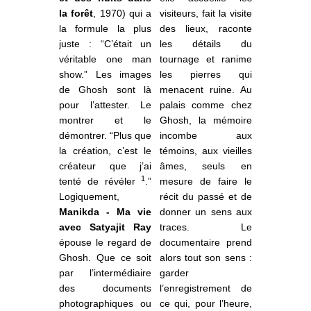
la forêt
, 1970) qui a
visiteurs, fait la visite
la formule la plus
des lieux, raconte
juste : “C’était un
les détails du
véritable one man
tournage et ranime
show.” Les images
les pierres qui
de Ghosh sont là
menacent ruine. Au
pour l’attester. Le
palais comme chez
montrer et le
Ghosh, la mémoire
démontrer. “Plus que
incombe aux
la création, c’est le
témoins, aux vieilles
créateur que j’ai
âmes, seuls en
1
tenté de révéler
.”
mesure de faire le
Logiquement,
récit du passé et de
Manikda - Ma vie
donner un sens aux
avec Satyajit Ray
traces. Le
épouse le regard de
documentaire prend
Ghosh. Que ce soit
alors tout son sens :
par l’intermédiaire
garder
des documents
l’enregistrement de
photographiques ou
ce qui, pour l’heure,