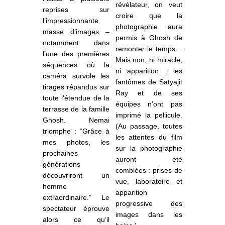
révélateur, on veut
reprises sur
croire que la
l’impressionnante
photographie aura
masse d’images –
permis à Ghosh de
notamment dans
remonter le temps…
l’une des premières
Mais non, ni miracle,
séquences où la
ni apparition : les
caméra survole les
fantômes de Satyajit
tirages répandus sur
Ray et de ses
toute l‘étendue de la
équipes n’ont pas
terrasse de la famille
imprimé la pellicule.
Ghosh. Nemai
(Au passage, toutes
triomphe : “
Grâce à
les attentes du film
mes photos, les
sur la photographie
prochaines
auront été
générations
comblées : prises de
découvriront un
vue, laboratoire et
homme
apparition
extraordinaire.” Le
progressive des
spectateur éprouve
images dans les
alors ce qu’il