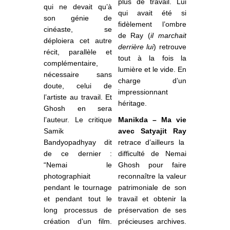
plus de travail. Lui
qui ne devait qu’à
qui avait été si
son génie de
fidèlement l’ombre
cinéaste, se
de Ray (
il marchait
déploiera cet autre
derrière lui
) retrouve
récit, parallèle et
tout à la fois la
complémentaire,
lumière et le vide. En
nécessaire sans
charge d’un
doute, celui de
impressionnant
l’artiste au travail. Et
héritage.
Ghosh en sera
l’auteur. Le critique
Manikda – Ma vie
Samik
avec Satyajit Ray
Bandyopadhyay dit
retrace d’ailleurs la
de ce dernier :
difficulté de Nemai
“Nemai le
Ghosh pour faire
photographiait
reconnaître la valeur
pendant le tournage
patrimoniale de son
et pendant tout le
travail et obtenir la
long processus de
préservation de ses
création d’un film.
précieuses archives.