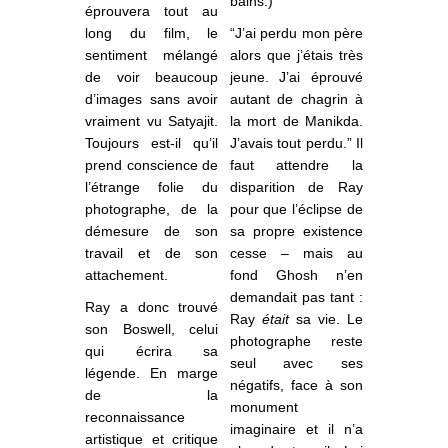
bains.)
éprouvera tout au
long du film, le
“J’ai perdu mon père
sentiment mélangé
alors que j’étais très
de voir beaucoup
jeune. J’ai éprouvé
d’images sans avoir
autant de chagrin à
vraiment vu Satyajit.
la mort de Manikda.
Toujours est-il qu’il
J’avais tout perdu.” Il
prend conscience de
faut attendre la
l’étrange folie du
disparition de Ray
photographe, de la
pour que l’éclipse de
démesure de son
sa propre existence
travail et de son
cesse – mais au
attachement.
fond Ghosh n’en
demandait pas tant :
Ray a donc trouvé
Ray
était
sa vie. Le
son Boswell, celui
photographe reste
qui écrira sa
seul avec ses
légende. En marge
négatifs, face à son
de la
monument
reconnaissance
imaginaire et il n’a
artistique et critique