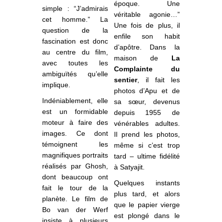
époque. Une
simple :
“J’admirais
véritable agonie…”
cet homme.” La
Une fois de plus, il
question de la
enfile son habit
fascination est donc
d’apôtre. Dans la
au centre du film,
maison de
La
avec toutes les
Complainte
du
ambiguïtés qu’elle
sentier
, il fait les
implique.
photos d’Apu et de
Indéniablement, elle
sa sœur, devenus
est un formidable
depuis 1955 de
moteur à faire des
vénérables adultes.
images. Ce dont
Il prend les photos,
témoignent les
même si c’est trop
magnifiques portraits
tard – ultime fidélité
réalisés par Ghosh,
à Satyajit.
dont beaucoup ont
Quelques instants
fait le tour de la
plus tard, et alors
planète. Le film de
que le papier vierge
Bo van der Werf
est plongé dans le
insiste à plusieurs