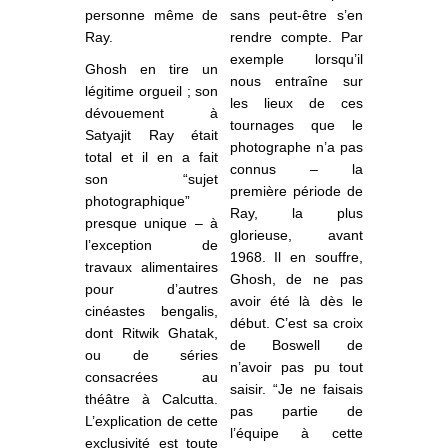
personne même de
sans peut-être s’en
Ray.
rendre compte. Par
exemple lorsqu’il
Ghosh en tire un
nous entraîne sur
légitime orgueil ; son
les lieux de ces
dévouement à
tournages que le
Satyajit Ray était
photographe n’a pas
total et il en a fait
connus – la
son “sujet
première période de
photographique”
Ray, la plus
presque unique – à
glorieuse, avant
l’exception de
1968. Il en souffre,
travaux alimentaires
Ghosh, de ne pas
pour d’autres
avoir été là dès le
cinéastes bengalis,
début. C’est sa croix
dont Ritwik Ghatak,
de Boswell de
ou de séries
n’avoir pas pu tout
consacrées au
saisir. “Je ne faisais
théâtre à Calcutta.
pas partie de
L’explication de cette
l’équipe à cette
exclusivité est toute