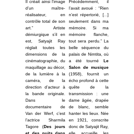
Il créait ainsi l’image
Précédemment, il
d’un maître-
l’avait avoué :
“Rien
réalisateur, en
n’est répertorié, [...]
contrôle total de son
seulement dans ma
art.” Artiste
mémoire. Si ma
démiurgique s’il en
mémoire flanche,
est, Satyajit Ray
tout sera perdu.”
La
réglait toutes les
belle séquence du
dimensions de la
palais de
Nimtita
, où
cinématographie, du
a été tourné
Le
maquillage au décor,
Salon de musique
de la lumière à la
(1958), fournit un
caméra, de la
écho profond à cette
direction d’acteur à
quête de la
la bande originale.
transmission : une
Dans le
dame âgée, drapée
documentaire de
de blanc, semble
Van der Werf, c’est
hanter les lieux. Née
l’actrice Sharmila
en 1921, conscrite
Tagore (
Des jours
donc de Satyajit Ray,
et des nuits dans
elle accueille les