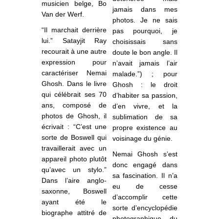
musicien belge, Bo
jamais dans mes
Van der Werf.
photos. Je ne sais
“Il marchait derrière
pas pourquoi, je
lui.” Satayjit Ray
choisissais sans
recourait à une autre
doute le bon angle. Il
expression pour
n’avait jamais l’air
caractériser Nemai
malade.”) ; pour
Ghosh. Dans le livre
Ghosh : le droit
qui célébrait ses 70
d’habiter sa passion,
ans, composé de
d’en vivre, et la
photos de Ghosh, il
sublimation de sa
écrivait : “C’est une
propre existence au
sorte de Boswell qui
voisinage du génie.
travaillerait avec un
Nemai Ghosh s’est
appareil photo plutôt
donc engagé dans
qu’avec un stylo.”
sa fascination. Il n’a
Dans l’aire anglo-
eu de cesse
saxonne, Boswell
d’accomplir cette
ayant été le
sorte d’encyclopédie
biographe attitré de
photographique du