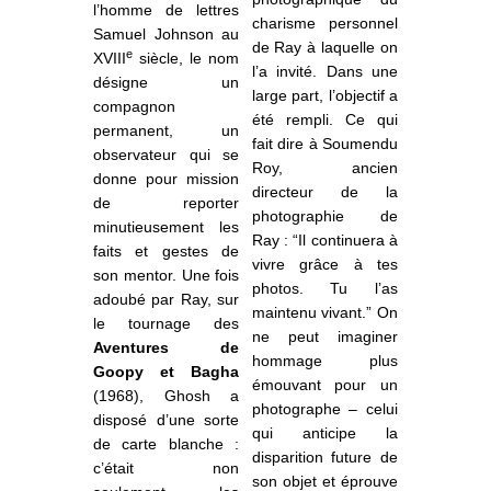
l’homme de lettres
charisme personnel
Samuel Johnson au
de Ray à laquelle on
e
XVIII
siècle, le nom
l’a invité. Dans une
désigne un
large part, l’objectif a
compagnon
été rempli. Ce qui
permanent, un
fait dire à Soumendu
observateur qui se
Roy, ancien
donne pour mission
directeur de la
de reporter
photographie de
minutieusement les
Ray : “Il continuera à
faits et gestes de
vivre grâce à tes
son mentor. Une fois
photos. Tu l’as
adoubé par Ray, sur
maintenu vivant.” On
le tournage des
ne peut imaginer
Aventures de
hommage plus
Goopy et Bagha
émouvant pour un
(1968), Ghosh a
photographe – celui
disposé d’une sorte
qui anticipe la
de carte blanche :
disparition future de
c’était non
son objet et éprouve