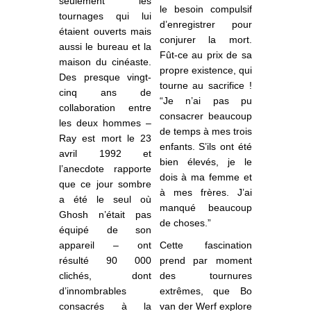
seulement les
le besoin compulsif
tournages qui lui
d’enregistrer pour
étaient ouverts mais
conjurer la mort.
aussi le bureau et la
Fût-ce au prix de sa
maison du cinéaste.
propre existence, qui
Des presque vingt-
tourne au sacrifice !
cinq ans de
“Je n’ai pas pu
collaboration entre
consacrer beaucoup
les deux hommes –
de temps à mes trois
Ray est mort le 23
enfants. S’ils ont été
avril 1992 et
bien élevés, je le
l’anecdote rapporte
dois à ma femme et
que ce jour sombre
à mes frères. J’ai
a été le seul où
manqué beaucoup
Ghosh n’était pas
de choses.”
équipé de son
appareil – ont
Cette fascination
résulté 90 000
prend par moment
clichés, dont
des tournures
d’innombrables
extrêmes, que Bo
consacrés à la
van der Werf explore