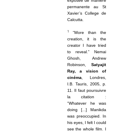
exposée de manière
permanente au St
Xavier’s College de
Calcutta.
1
“
More than the
creation, it is the
creator I have tried
to reveal.” Nemai
Ghosh, Andrew
Robinson,
Satyajit
Ray, a vision of
cinéma
, Londres,
I.B. Tauris, 2005, p.
11. Il faut poursuivre
la citation :
“Whatever he was
doing [...]
Manikda
was preoccupied.
In
his eyes, I felt I could
see the whole film.
I