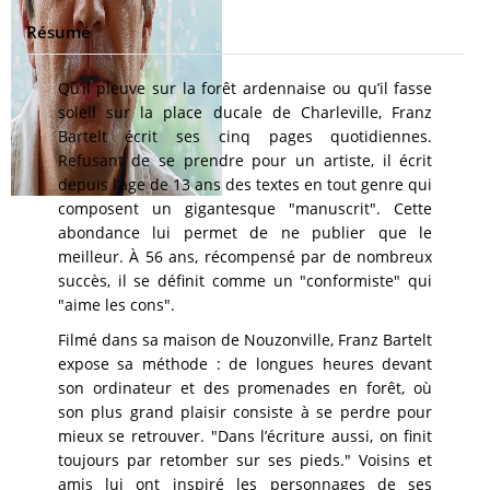
Résumé
Qu’il pleuve sur la forêt ardennaise ou qu’il fasse
soleil sur la place ducale de Charleville, Franz
Bartelt écrit ses cinq pages quotidiennes.
Refusant de se prendre pour un artiste, il écrit
depuis l’âge de 13 ans des textes en tout genre qui
composent un gigantesque "manuscrit". Cette
abondance lui permet de ne publier que le
meilleur. À 56 ans, récompensé par de nombreux
succès, il se définit comme un "conformiste" qui
"aime les cons".
Filmé dans sa maison de Nouzonville, Franz Bartelt
expose sa méthode : de longues heures devant
son ordinateur et des promenades en forêt, où
son plus grand plaisir consiste à se perdre pour
mieux se retrouver. "Dans l’écriture aussi, on finit
toujours par retomber sur ses pieds." Voisins et
amis lui ont inspiré les personnages de ses