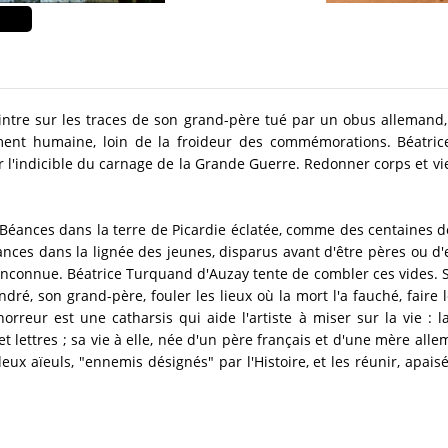
eintre sur les traces de son grand-père tué par un obus alleman
nt humaine, loin de la froideur des commémorations. Béatric
er l'indicible du carnage de la Grande Guerre. Redonner corps et v
. Béances dans la terre de Picardie éclatée, comme des centaines d
ances dans la lignée des jeunes, disparus avant d'être pères ou d'
inconnue. Béatrice Turquand d'Auzay tente de combler ces vides. So
dré, son grand-père, fouler les lieux où la mort l'a fauché, faire 
horreur est une catharsis qui aide l'artiste à miser sur la vie : 
 lettres ; sa vie à elle, née d'un père français et d'une mère all
deux aïeuls, "ennemis désignés" par l'Histoire, et les réunir, apa