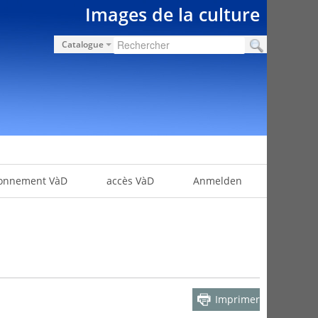
Images de la culture
Catalogue
onnement VàD
accès VàD
Anmelden
Imprimer