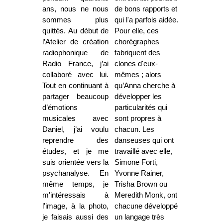
ans, nous ne nous
de bons rapports et
sommes plus
qui l'a parfois aidée.
quittés. Au début de
Pour elle, ces
l’Atelier de création
chorégraphes
radiophonique de
fabriquent des
Radio France, j’ai
clones d'eux-
collaboré avec lui.
mêmes ; alors
Tout en continuant à
qu’Anna cherche à
partager beaucoup
développer les
d’émotions
particularités qui
musicales avec
sont propres à
Daniel, j’ai voulu
chacun. Les
reprendre des
danseuses qui ont
études, et je me
travaillé avec elle,
suis orientée vers la
Simone Forti,
psychanalyse. En
Yvonne Rainer,
même temps, je
Trisha Brown ou
m'intéressais à
Meredith Monk, ont
l'image, à la photo,
chacune développé
je faisais aussi des
un langage très