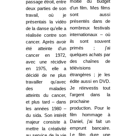
moitié du budget
passage étroit, entre
d’un film. Mes films
deux parties de son
sont aussi
travail, où je
présentés dans de
présentais la vidéo
nombreux festivals
de la danse qu’elle a
internationaux – où
réalisée contre son
ils sont souvent
cancer. Après avoir
primés ; j’ai
été atteinte d'un
quelques achats par
cancer en 1972,
des chaînes de
avec une récidive
télévisions
en 1975, elle a
étrangères ; je les
décidé de ne plus
édite aussi en DVD.
travailler qu'avec
Je réinvestis tout
des malades
l’argent dans la
atteints du cancer,
prochaine
et plus tard – dans
production. Pour le
les années 1980 –
film hommage à
du sida. Son intérêt
Daniel, j’ai fait un
majeur consiste à
emprunt bancaire.
mettre la créativité
Le film dure une
au service de la vie