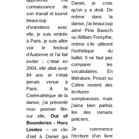
Daniel, je crois
connaissance de
qu’on y a droit. De
son travail et tourné
même dans la
beaucoup
danse, j’ai beaucoup
d'entretiens avec
aimé Pina Bausch
elle, je suis rentrée
ou William Forsythe,
à Paris, je suis allée
même s’ils utilisent
voir le festival
l’esthétique du
d'Automne et l’ai fait
ballet. Il ne faut pas
inviter ; c’était en
comparer les
2004, elle allait avoir
vocabulaires. En
84 ans et n'était
littérature, Proust ou
jamais venue à
Céline restent des
Paris. A la
écritures
Cinémathèque de la
somptueuses, mais
danse, j'ai présenté
j’aime bien parfois
mon premier film
lire des romans
sur elle,
Out of
policiers.
Bounderies - Hors
Je commence
Limites
– un clin
l’écriture d’un livre
d'œil à Daniel qui