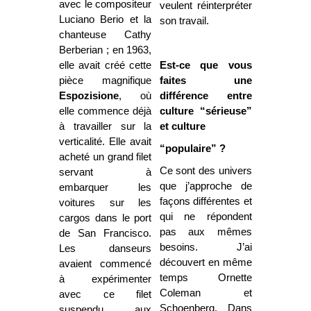
avec le compositeur
veulent réinterpréter
Luciano Berio et la
son travail.
chanteuse Cathy
Berberian ; en 1963,
elle avait créé cette
Est-ce que vous
pièce magnifique
faites une
Espozisione
, où
différence entre
elle commence déjà
culture “sérieuse”
à travailler sur la
et culture
verticalité. Elle avait
“populaire” ?
acheté un grand filet
Ce sont des univers
servant à
que j’approche de
embarquer les
façons différentes et
voitures sur les
qui ne répondent
cargos dans le port
pas aux mêmes
de San Francisco.
besoins. J’ai
Les danseurs
découvert en même
avaient commencé
temps Ornette
à expérimenter
Coleman et
avec ce filet
Schoenberg. Dans
suspendu aux