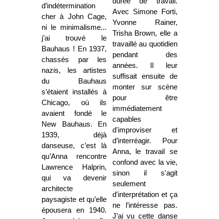
durée de travail.
d’indétermination
Avec Simone Forti,
cher à John Cage,
Yvonne Rainer,
ni le minimalisme...
Trisha Brown, elle a
j’ai trouvé le
travaillé au quotidien
Bauhaus ! En 1937,
pendant des
chassés par les
années. Il leur
nazis, les artistes
suffisait ensuite de
du Bauhaus
monter sur scène
s’étaient installés à
pour être
Chicago, où ils
immédiatement
avaient fondé le
capables
New Bauhaus. En
d'improviser et
1939, déjà
d’interréagir. Pour
danseuse, c’est là
Anna, le travail se
qu’Anna rencontre
confond avec la vie,
Lawrence Halprin,
sinon il s'agit
qui va devenir
seulement
architecte
d'interprétation et ça
paysagiste et qu’elle
ne l’intéresse pas.
épousera en 1940.
J’ai vu cette danse