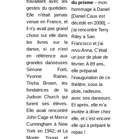
travaillant avec les
du prisme
– mon
gestes du quotidien.
hommage à Daniel
Elle n’était jamais
[Daniel Caux est
venue en France, et
décédé en 2008], –
il n'y avait pas grand
j'ai rencontré Terry
chose sur elle dans
Riley à San
les livres sur la
Francisco et j'ai
danse, si ce n'est
revu Anna. C'était
en référence aux
un jour de pluie de
grandes danseuses
février. A 89 ans,
Simone Forti,
elle préparait
Yvonne Rainer,
l'inauguration de ce
Trisha Brown, les
théâtre, sous la
fondatrices de la
pluie, radieuse,
Judson Church qui
avec ses danseurs.
furent ses élèves.
Et après, elle m'a
Elle avait rencontré
invitée à dîner chez
John Cage et Merce
elle, et c'est encore
Cunningham à New
elle qui a préparé le
York en 1942, et La
repas !
Monte Young et