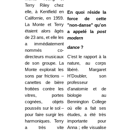
Terry Riley chez
elle, à Kentfield en
En quoi réside la
Californie, en 1959.
force de cette
La Monte et Terry
"non-danse" qu’on
étaient alors âgés
a appelé la
post
de 23 ans, et elle les
modern
a immédiatement
dance
?
nommés co-
directeurs musicaux
C’est le rapport à la
de son groupe. La
nature, au corps
Monte explorait les
libéré. Margaret
sons par frictions –
H'Doubler, son
canettes de bière
professeur
frottées contre les
d'anatomie et de
vitres, portes
biologie au
cognées, objets
Bennington College
poussés sur le sol –
où elle a fait ses
pour faire surgir les
études, a été très
harmoniques. Terry
importante pour
a très vite
Anna ; elle visualise