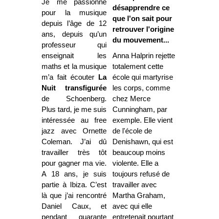
Je me passionne
désapprendre ce
pour la musique
que l'on sait pour
depuis l’âge de 12
retrouver l'origine
ans, depuis qu’un
du mouvement...
professeur qui
enseignait les
Anna Halprin rejette
maths et la musique
totalement cette
m’a fait écouter
La
école qui martyrise
Nuit
transfigurée
les corps, comme
de Schoenberg.
chez Merce
Plus tard, je me suis
Cunningham, par
intéressée au free
exemple. Elle vient
jazz avec Ornette
de l'école de
Coleman. J’ai dû
Denishawn, qui est
travailler très tôt
beaucoup moins
pour gagner ma vie.
violente. Elle a
A 18 ans, je suis
toujours refusé de
partie à Ibiza. C’est
travailler avec
là que j’ai rencontré
Martha Graham,
Daniel Caux, et
avec qui elle
pendant quarante
entretenait pourtant