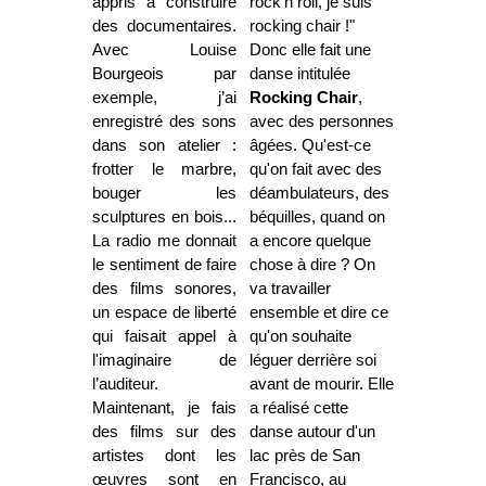
appris à construire
rock'n roll, je suis
des documentaires.
rocking chair !"
Avec Louise
Donc elle fait une
Bourgeois par
danse intitulée
exemple, j’ai
Rocking Chair
,
enregistré des sons
avec des personnes
dans son atelier :
âgées. Qu'est-ce
frotter le marbre,
qu'on fait avec des
bouger les
déambulateurs, des
sculptures en bois...
béquilles, quand on
La radio me donnait
a encore quelque
le sentiment de faire
chose à dire ? On
des films sonores,
va travailler
un espace de liberté
ensemble et dire ce
qui faisait appel à
qu'on souhaite
l'imaginaire de
léguer derrière soi
l’auditeur.
avant de mourir. Elle
Maintenant, je fais
a réalisé cette
des films sur des
danse autour d'un
artistes dont les
lac près de San
œuvres sont en
Francisco, au