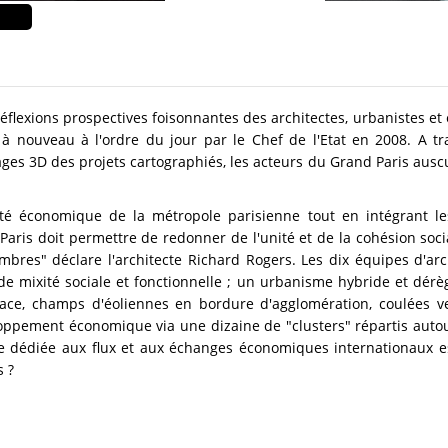
flexions prospectives foisonnantes des architectes, urbanistes et é
à nouveau à l'ordre du jour par le Chef de l'Etat en 2008. A tr
ges 3D des projets cartographiés, les acteurs du Grand Paris auscu
é économique de la métropole parisienne tout en intégrant les 
Paris doit permettre de redonner de l'unité et de la cohésion socia
bres" déclare l'architecte Richard Rogers. Les dix équipes d'ar
de mixité sociale et fonctionnelle ; un urbanisme hybride et dér
face, champs d'éoliennes en bordure d'agglomération, coulées ve
loppement économique via une dizaine de "clusters" répartis autou
 dédiée aux flux et aux échanges économiques internationaux est
s ?