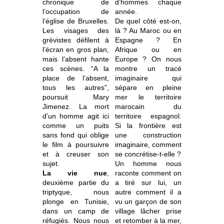
chronique de
d’hommes chaque
l’occupation de
année.
l’église de Bruxelles.
De quel côté est-on,
Les visages des
là ? Au Maroc ou en
grévistes défilent à
Espagne ? En
l’écran en gros plan,
Afrique ou en
mais l’absent hante
Europe ? On nous
ces scènes. “A la
montre un tracé
place de l’absent,
imaginaire qui
tous les autres”,
sépare en pleine
poursuit Mary
mer le territoire
Jimenez. La mort
marocain du
d’un homme agit ici
territoire espagnol.
comme un puits
Si la frontière est
sans fond qui oblige
une construction
le film à poursuivre
imaginaire, comment
et à creuser son
se concrétise-t-elle ?
sujet.
Un homme nous
La vie nue
,
raconte comment on
deuxième partie du
a tiré sur lui, un
triptyque, nous
autre comment il a
plonge en Tunisie,
vu un garçon de son
dans un camp de
village lâcher prise
réfugiés. Nous nous
et retomber à la mer,