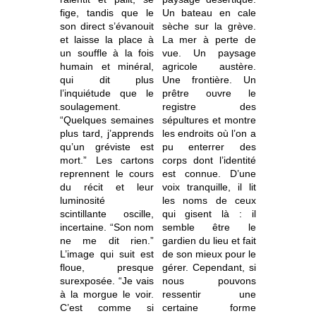
fige, tandis que le
Un bateau en cale
son direct s’évanouit
sèche sur la grève.
et laisse la place à
La mer à perte de
un souffle à la fois
vue. Un paysage
humain et minéral,
agricole austère.
qui dit plus
Une frontière. Un
l’inquiétude que le
prêtre ouvre le
soulagement.
registre des
“Quelques semaines
sépultures et montre
plus tard, j’apprends
les endroits où l’on a
qu’un gréviste est
pu enterrer des
mort.” Les cartons
corps dont l’identité
reprennent le cours
est connue. D’une
du récit et leur
voix tranquille, il lit
luminosité
les noms de ceux
scintillante oscille,
qui gisent là : il
incertaine. “Son nom
semble être le
ne me dit rien.”
gardien du lieu et fait
L’image qui suit est
de son mieux pour le
floue, presque
gérer. Cependant, si
surexposée. “Je vais
nous pouvons
à la morgue le voir.
ressentir une
C’est comme si
certaine forme