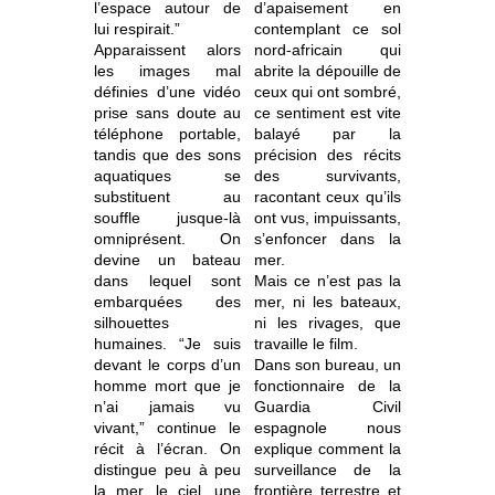
l’espace autour de
d’apaisement en
lui respirait.”
contemplant ce sol
Apparaissent alors
nord-africain qui
les images mal
abrite la dépouille de
définies d’une vidéo
ceux qui ont sombré,
prise sans doute au
ce sentiment est vite
téléphone portable,
balayé par la
tandis que des sons
précision des récits
aquatiques se
des survivants,
substituent au
racontant ceux qu’ils
souffle jusque-là
ont vus, impuissants,
omniprésent. On
s’enfoncer dans la
devine un bateau
mer.
dans lequel sont
Mais ce n’est pas la
embarquées des
mer, ni les bateaux,
silhouettes
ni les rivages, que
humaines. “Je suis
travaille le film.
devant le corps d’un
Dans son bureau, un
homme mort que je
fonctionnaire de la
n’ai jamais vu
Guardia Civil
vivant,” continue le
espagnole nous
récit à l’écran. On
explique comment la
distingue peu à peu
surveillance de la
la mer, le ciel, une
frontière terrestre et