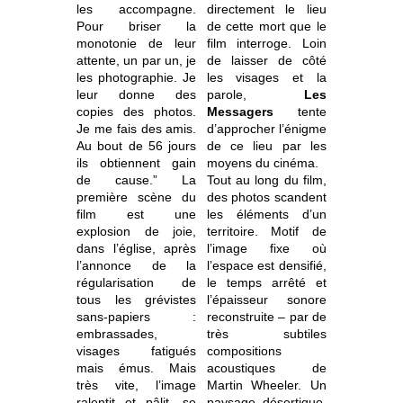
les accompagne.
directement le lieu
Pour briser la
de cette mort que le
monotonie de leur
film interroge. Loin
attente, un par un, je
de laisser de côté
les photographie. Je
les visages et la
leur donne des
parole,
Les
copies des photos.
Messagers
tente
Je me fais des amis.
d’approcher l’énigme
Au bout de 56 jours
de ce lieu par les
ils obtiennent gain
moyens du cinéma.
de cause.” La
Tout au long du film,
première scène du
des photos scandent
film est une
les éléments d’un
explosion de joie,
territoire. Motif de
dans l’église, après
l’image fixe où
l’annonce de la
l’espace est densifié,
régularisation de
le temps arrêté et
tous les grévistes
l’épaisseur sonore
sans-papiers :
reconstruite – par de
embrassades,
très subtiles
visages fatigués
compositions
mais émus. Mais
acoustiques de
très vite, l’image
Martin Wheeler. Un
ralentit et pâlit, se
paysage désertique.