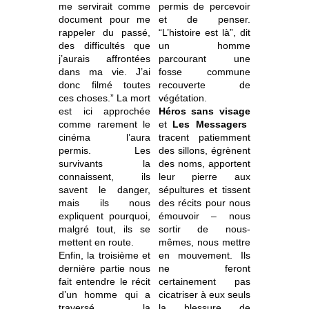
me servirait comme
permis de percevoir
document pour me
et de penser.
rappeler du passé,
“L’histoire est là”, dit
des difficultés que
un homme
j’aurais affrontées
parcourant une
dans ma vie. J’ai
fosse commune
donc filmé toutes
recouverte de
ces choses.” La mort
végétation.
est ici approchée
Héros sans visage
comme rarement le
et
Les Messagers
cinéma l’aura
tracent patiemment
permis. Les
des sillons, égrènent
survivants la
des noms, apportent
connaissent, ils
leur pierre aux
savent le danger,
sépultures et tissent
mais ils nous
des récits pour nous
expliquent pourquoi,
émouvoir – nous
malgré tout, ils se
sortir de nous-
mettent en route.
mêmes, nous mettre
Enfin, la troisième et
en mouvement. Ils
dernière partie nous
ne feront
fait entendre le récit
certainement pas
d’un homme qui a
cicatriser à eux seuls
traversé la
la blessure de