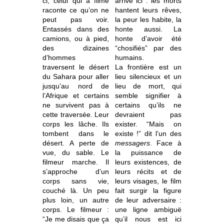
ci, celui qui a filmé
arrive ici : les morts
raconte ce qu’on ne
hantent leurs rêves,
peut pas voir.
la peur les habite, la
Entassés dans des
honte aussi. La
camions, ou à pied,
honte d’avoir été
des dizaines
“chosifiés” par des
d’hommes
humains.
traversent le désert
La frontière est un
du Sahara pour aller
lieu silencieux et un
jusqu’au nord de
lieu de mort, qui
l’Afrique et certains
semble signifier à
ne survivent pas à
certains qu’ils ne
cette traversée. Leur
devraient pas
corps les lâche. Ils
exister. “Mais on
tombent dans le
existe !” dit l’un des
désert. A perte de
messagers
. Face à
vue, du sable. Le
la puissance de
filmeur marche. Il
leurs existences, de
s’approche d’un
leurs récits et de
corps sans vie,
leurs visages, le film
couché là. Un peu
fait surgir la figure
plus loin, un autre
de leur adversaire :
corps. Le filmeur :
une ligne ambiguë
“Je me disais que ça
qu’il nous est ici