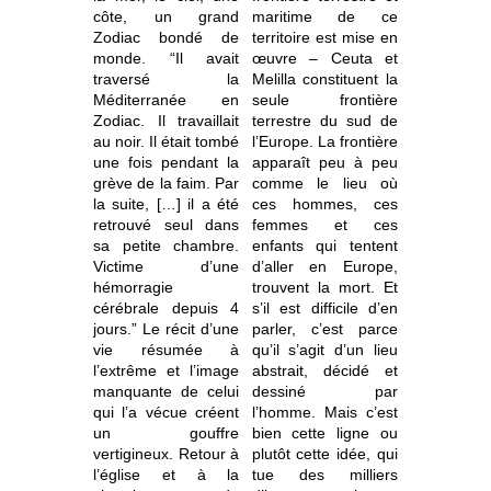
côte, un grand
maritime de ce
Zodiac bondé de
territoire est mise en
monde. “Il avait
œuvre – Ceuta et
traversé la
Melilla constituent la
Méditerranée en
seule frontière
Zodiac. Il travaillait
terrestre du sud de
au noir. Il était tombé
l’Europe. La frontière
une fois pendant la
apparaît peu à peu
grève de la faim. Par
comme le lieu où
la suite, […] il a été
ces hommes, ces
retrouvé seul dans
femmes et ces
sa petite chambre.
enfants qui tentent
Victime d’une
d’aller en Europe,
hémorragie
trouvent la mort. Et
cérébrale depuis 4
s’il est difficile d’en
jours.” Le récit d’une
parler, c’est parce
vie résumée à
qu’il s’agit d’un lieu
l’extrême et l’image
abstrait, décidé et
manquante de celui
dessiné par
qui l’a vécue créent
l’homme. Mais c’est
un gouffre
bien cette ligne ou
vertigineux. Retour à
plutôt cette idée, qui
l’église et à la
tue des milliers