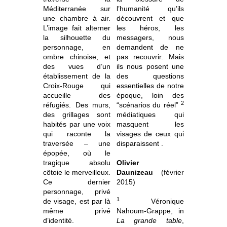
Méditerranée sur
l’humanité qu’ils
une chambre à air.
découvrent et que
L’image fait alterner
les héros, les
la silhouette du
messagers, nous
personnage, en
demandent de ne
ombre chinoise, et
pas recouvrir. Mais
des vues d’un
ils nous posent une
établissement de la
des questions
Croix-Rouge qui
essentielles de notre
accueille des
époque, loin des
2
réfugiés. Des murs,
“scénarios du réel”
des grillages sont
médiatiques qui
habités par une voix
masquent les
qui raconte la
visages de ceux qui
traversée – une
disparaissent .
épopée, où le
tragique absolu
Olivier
côtoie le merveilleux.
Daunizeau
(février
Ce dernier
2015)
personnage, privé
1
de visage, est par là
Véronique
même privé
Nahoum-Grappe, in
d’identité.
La grande table
,