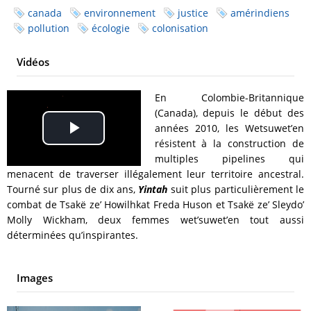
canada
environnement
justice
amérindiens
pollution
écologie
colonisation
Vidéos
En Colombie-Britannique
(Canada), depuis le début des
années 2010, les Wetsuwet’en
Play
résistent à la construction de
multiples pipelines qui
Video
menacent de traverser illégalement leur territoire ancestral.
Tourné sur plus de dix ans,
Yintah
suit plus particulièrement le
combat de Tsakë ze’ Howilhkat Freda Huson et Tsakë ze’ Sleydo’
Molly Wickham, deux femmes wet’suwet’en tout aussi
déterminées qu’inspirantes.
Images