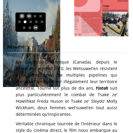
Résumé
En Colombie-Britannique (Canada), depuis le
début des années 2010, les Wetsuwet’en résistent
à la construction de multiples pipelines qui
menacent de traverser illégalement leur territoire
ancestral. Tourné sur plus de dix ans,
Yintah
suit
plus particulièrement le combat de Tsakë ze’
Howilhkat Freda Huson et Tsakë ze’ Sleydo’ Molly
Wickham, deux femmes wet’suwet’en tout aussi
déterminées qu’inspirantes.
Véritable chronique tournée de l’intérieur dans le
style du cinéma direct, le film nous embarque au