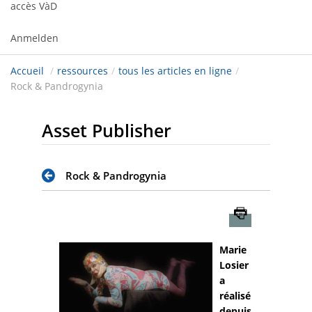
accès VàD
Anmelden
Accueil
/
ressources
/
tous les articles en ligne
/
Rock & Pandrogynia
Asset Publisher
Rock & Pandrogynia
Imprimer
Marie
Losier
a
réalisé
depuis