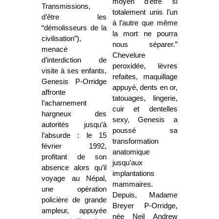
moyen d’être si
Transmissions,
totalement unis l’un
d’être les
à l’autre que même
“démolisseurs de la
la mort ne pourra
civilisation”),
nous séparer.”
menacé
Chevelure
d’interdiction de
peroxidée, lèvres
visite à ses enfants,
refaites, maquillage
Genesis P-Orridge
appuyé, dents en or,
affronte
tatouages, lingerie,
l’acharnement
cuir et dentelles
hargneux des
sexy, Genesis a
autorités jusqu’à
poussé sa
l’absurde : le 15
transformation
février 1992,
anatomique
profitant de son
jusqu’aux
absence alors qu’il
implantations
voyage au Népal,
mammaires.
une opération
Depuis, Madame
policière de grande
Breyer P-Orridge,
ampleur, appuyée
née Neil Andrew