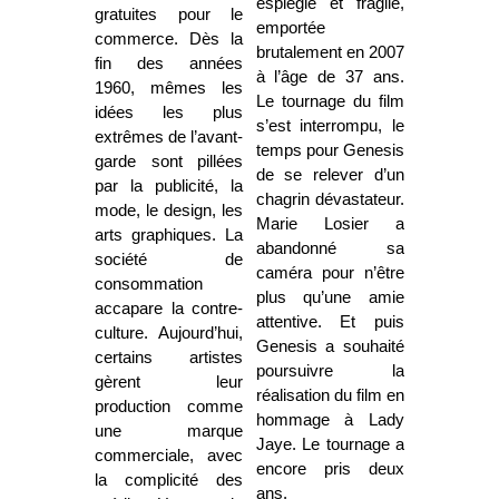
espiègle et fragile,
gratuites pour le
emportée
commerce. Dès la
brutalement en 2007
fin des années
à l’âge de 37 ans.
1960, mêmes les
Le tournage du film
idées les plus
s’est interrompu, le
extrêmes de l’avant-
temps pour Genesis
garde sont pillées
de se relever d’un
par la publicité, la
chagrin dévastateur.
mode, le design, les
Marie Losier a
arts graphiques. La
abandonné sa
société de
caméra pour n’être
consommation
plus qu’une amie
accapare la contre-
attentive. Et puis
culture. Aujourd’hui,
Genesis a souhaité
certains artistes
poursuivre la
gèrent leur
réalisation du film en
production comme
hommage à Lady
une marque
Jaye. Le tournage a
commerciale, avec
encore pris deux
la complicité des
ans.