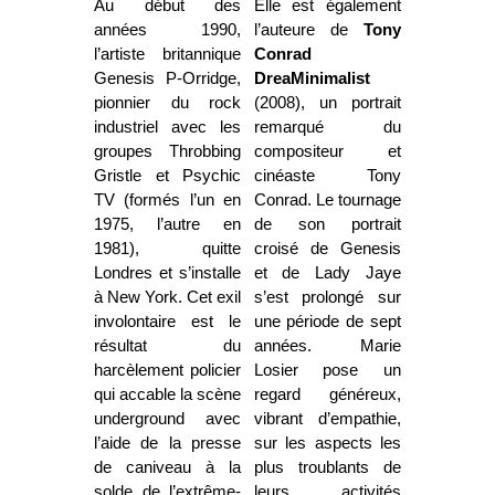
Au début des
Elle est également
années 1990,
l’auteure de
Tony
l’artiste britannique
Conrad
Genesis P-Orridge,
DreaMinimalist
pionnier du rock
(2008), un portrait
industriel avec les
remarqué du
groupes Throbbing
compositeur et
Gristle et Psychic
cinéaste Tony
TV (formés l’un en
Conrad. Le tournage
1975, l’autre en
de son portrait
1981), quitte
croisé de Genesis
Londres et s’installe
et de Lady Jaye
à New York. Cet exil
s’est prolongé sur
involontaire est le
une période de
sept
résultat du
années. Marie
harcèlement policier
Losier pose un
qui accable la scène
regard généreux,
underground avec
vibrant d’empathie,
l’aide de la presse
sur les aspects les
de caniveau à la
plus troublants de
solde de l’extrême-
leurs activités