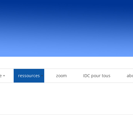
e
ressources
zoom
IDC pour tous
ab