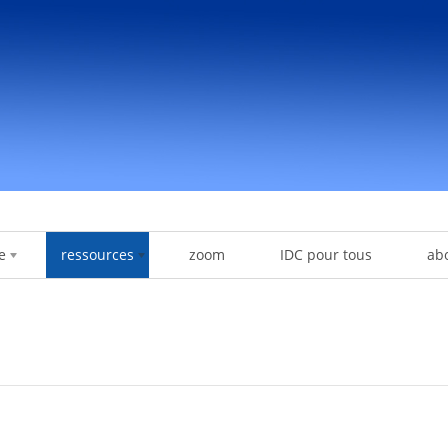
e
ressources
zoom
IDC pour tous
ab