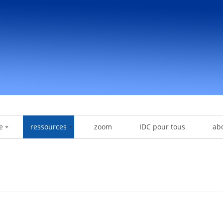
e
ressources
zoom
IDC pour tous
ab