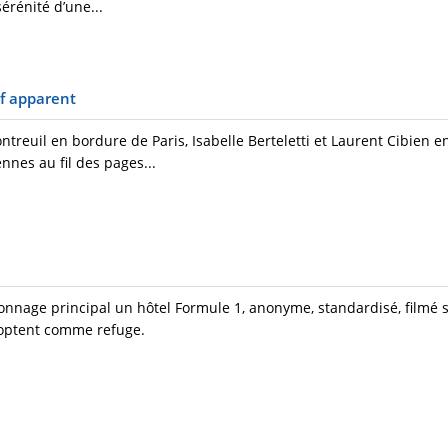
érénité d’une...
ef apparent
reuil en bordure de Paris, Isabelle Berteletti et Laurent Cibien en 
nnes au fil des pages...
age principal un hôtel Formule 1, anonyme, standardisé, filmé s
adoptent comme refuge.