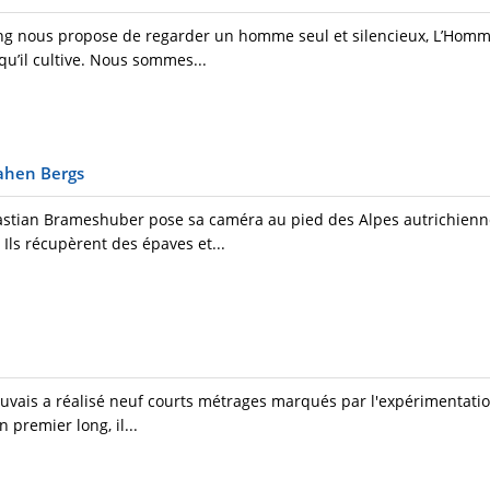
ng nous propose de regarder un homme seul et silencieux, L’Homm
 qu’il cultive. Nous sommes...
ahen Bergs
tian Brameshuber pose sa caméra au pied des Alpes autrichienne
Ils récupèrent des épaves et...
vais a réalisé neuf courts métrages marqués par l'expérimentation
 premier long, il...