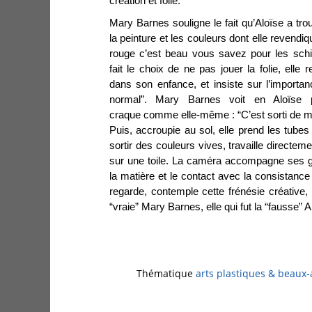
création et folie.
Mary Barnes souligne le fait qu’Aloïse a tr
la peinture et les couleurs dont elle revendi
rouge c’est beau vous savez pour les schi
fait le choix de ne pas jouer la folie, elle
dans son enfance, et insiste sur l’importa
normal”. Mary Barnes voit en Aloïse
craque comme elle-même : “C’est sorti de 
Puis, accroupie au sol, elle prend les tubes 
sortir des couleurs vives, travaille directe
sur une toile. La caméra accompagne ses g
la matière et le contact avec la consistance
regarde, contemple cette frénésie créative,
“vraie” Mary Barnes, elle qui fut la “fausse” A
Thématique
arts plastiques & beaux-