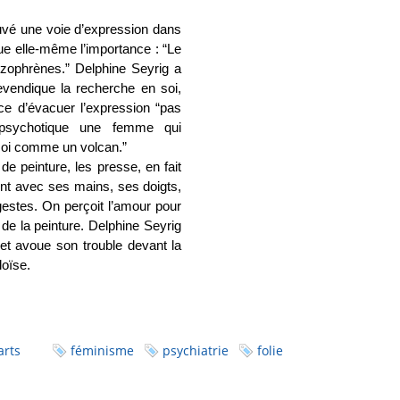
ouvé une voie d’expression dans
que elle-même l’importance : “Le
zophrènes.” Delphine Seyrig a
 revendique la recherche en soi,
nce d’évacuer l’expression “pas
 psychotique une femme qui
moi comme un volcan.”
de peinture, les presse, en fait
ment avec ses mains, ses doigts,
estes. On perçoit l’amour pour
 de la peinture. Delphine Seyrig
 et avoue son trouble devant la
loïse.
arts
féminisme
psychiatrie
folie