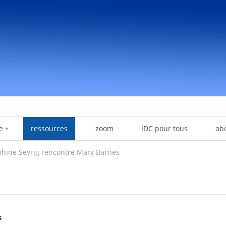
e
ressources
zoom
IDC pour tous
ab
phine Seyrig rencontre Mary Barnes
s