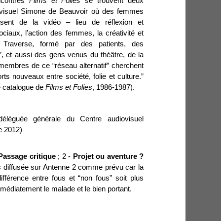
encontres
Films et Folies
se trouvent deux
iovisuel Simone de Beauvoir où des femmes
ffusent de la vidéo
–
lieu de réflexion et
ciaux, l’action des femmes, la créativité et
 Traverse, formé par des patients, des
, et aussi des gens venus du théâtre, de la
embres de ce “réseau alternatif” cherchent
ts nouveaux entre société, folie et culture.”
e catalogue de
Films et Folies
, 1986-1987).
déléguée générale du Centre audiovisuel
e 2012)
Passage critique
; 2 -
Projet ou aventure ?
s diffusée sur Antenne 2 comme prévu car la
différence entre fous et “non fous” soit plus
mmédiatement le malade et le bien portant.