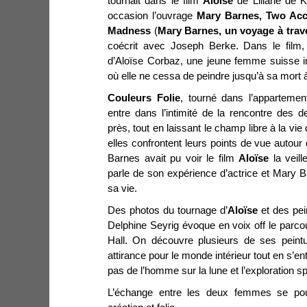
tournait dans le film
Aloïse
de Liliane de 
occasion l’ouvrage
Mary Barnes,
Two Acc
Madness
(
Mary Barnes, un voyage à traver
co
écrit avec Joseph Berke. Dans le film, 
d’Aloïse Corbaz, une jeune femme suisse in
où elle ne cessa de peindre jusqu’à sa mort 
Couleurs Folie
, tourné dans l’appartemen
entre dans l’intimité de la rencontre des
près, tout en laissant le champ libre à la vi
elles confrontent leurs points de vue autour 
Barnes avait pu voir le film
Aloïse
la veill
parle de son expérience d’actrice et Mary 
sa vie.
Des photos du tournage d’
Aloïse
et des pein
Delphine Seyrig évoque en voix off le parc
Hall. On découvre plusieurs de ses peintu
attirance pour le monde intérieur tout en s’
pas de l’homme sur la lune et l’exploration sp
L’échange entre les deux femmes se pour