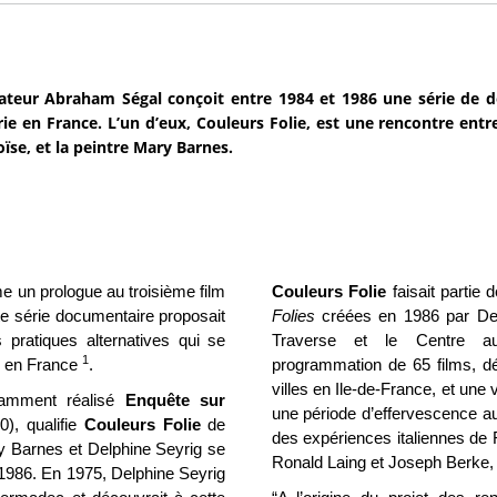
sateur Abraham Ségal conçoit entre 1984 et 1986 une série de 
rie en France. L’un d’eux, Couleurs Folie, est une rencontre entre 
oïse, et la peintre Mary Barnes.
 un prologue au troisième film
Couleurs Folie
faisait partie
te série documentaire proposait
Folies
créées en 1986 par Delp
s pratiques alternatives qui se
Traverse et le Centre au
1
ie en France
.
programmation de 65 films, dé
villes en Ile-de-France, et une
tamment réalisé
Enquête sur
une période d’effervescence aut
), qualifie
Couleurs Folie
de
des expériences italiennes de 
ary Barnes et Delphine Seyrig se
Ronald Laing et Joseph Berke, e
 1986.
En 1975, Delphine Seyrig