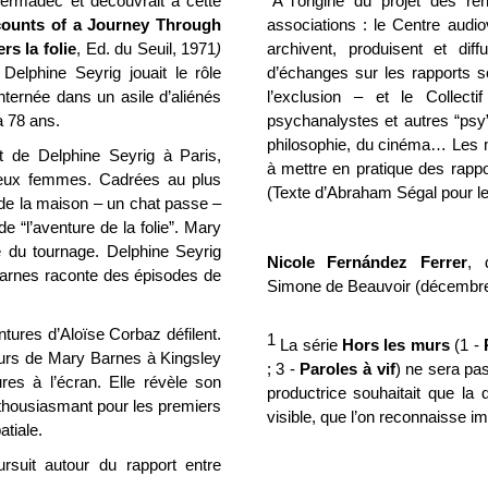
Kermadec et découvrait à cette
“A l’origine du projet des r
ounts of a Journey Through
associations : le Centre aud
s la folie
, Ed. du Seuil, 1971
)
archivent, produisent et di
Delphine Seyrig jouait le rôle
d’échanges sur les rapports so
ternée dans un asile d’aliénés
l’exclusion
–
et le Collectif
à 78 ans.
psychanalystes et autres “psy”
philosophie, du cinéma… Les m
t de Delphine Seyrig à Paris,
à mettre en pratique des rappor
 deux femmes. Cadrées au plus
(Texte d’Abraham Ségal pour l
e de la maison
–
un chat passe
–
de “l’aventure de la folie”. Mary
e du tournage. Delphine Seyrig
Nicole Fernández Ferrer
, 
Barnes raconte des épisodes de
Simone de Beauvoir (décembr
tures d’Aloïse Corbaz défilent.
1
La série
Hors les murs
(1 -
ours de Mary Barnes à Kingsley
; 3 -
Paroles à vif
) ne sera pa
res à l’écran. Elle révèle son
productrice souhaitait que la 
enthousiasmant pour les premiers
visible, que l’on reconnaisse i
atiale.
suit autour du rapport entre