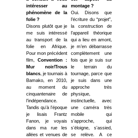
intéresser au
montage ?
phénomène de la
Oui. Disons que
folie ?
l’écriture du “projet”,
Disons plutôt que je
la construction de
me suis intéressé
l’appareil théorique
au transport de la
qui a lieu en amont,
folie en Afrique.
je m’en débarrasse
Pour mon précédent
complètement une
film,
Convention :
fois que je suis sur
Mur noir/Trous
le terrain du
blancs
, je tournais à
tournage, parce que
Bamako, en 2010,
je suis dans une
au moment du
approche très
cinquantenaire de
physique,
l’indépendance.
instinctuelle, avec
Tandis qu'à l'époque
une caméra très
je lisais Frantz
mobile qui
Fanon, je voyais
s’approche, qui
dans ma rue les
s'éloigne, s'assied,
allées et venues de
se relève. A ce