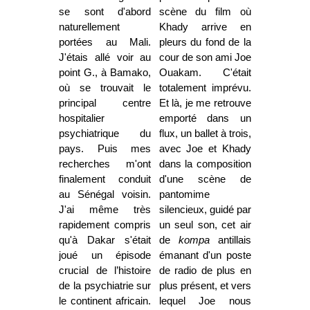
se sont d'abord
scène du film où
naturellement
Khady arrive en
portées au Mali.
pleurs du fond de la
J'étais allé voir au
cour de son ami Joe
point G., à Bamako,
Ouakam. C'était
où se trouvait le
totalement imprévu.
principal centre
Et là, je me retrouve
hospitalier
emporté dans un
psychiatrique du
flux, un ballet à trois,
pays. Puis mes
avec Joe et Khady
recherches m'ont
dans la composition
finalement conduit
d'une scène de
au Sénégal voisin.
pantomime
J'ai même très
silencieux, guidé par
rapidement compris
un seul son, cet air
qu'à Dakar s'était
de
kompa
antillais
joué un épisode
émanant d'un poste
crucial de l’histoire
de radio de plus en
de la psychiatrie sur
plus présent, et vers
le continent africain.
lequel Joe nous