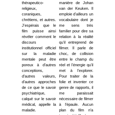
thérapeutico-
manière de Johan
religieux,
van der Keuken. Il
coraniques,
emploie d'ailleurs un
chrétiens, et autres.
vocabulaire dont je
J'espérais que le
me sens très
film puisse ainsi
familier pour dire sa
révéler comment le
relation à la réalité
discours
qu'il entreprend de
institutionnel officiel
filmer. Il parle de
sur la maladie
choc, de collision
mentale peut être
entre le champ du
poreux à d’autres
réel et l'énergie qu'il
conceptions,
met à l'explorer.
d’autres valeurs,
Pour traiter de la
d’autres approches
folie et inventer ce
de ce que le savoir
genre de rapports, il
psychiatrique,
me paraissait
calqué sur le savoir
nécessaire de filmer
médical, appelle la
à l’épaule. Aucun
maladie.
plan du film n’a