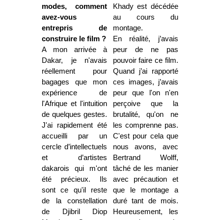
modes, comment
Khady est décédée
avez-vous
au cours du
entrepris de
montage.
construire le film ?
En réalité, j’avais
A mon arrivée à
peur de ne pas
Dakar, je n'avais
pouvoir faire ce film.
réellement pour
Quand j’ai rapporté
bagages que mon
ces images, j’avais
expérience de
peur que l'on n'en
l'Afrique et l'intuition
perçoive que la
de quelques gestes.
brutalité, qu'on ne
J'ai rapidement été
les comprenne pas.
accueilli par un
C'est pour cela que
cercle d’intellectuels
nous avons, avec
et d’artistes
Bertrand Wolff,
dakarois qui m'ont
tâché de les manier
été précieux. Ils
avec précaution et
sont ce qu'il reste
que le montage a
de la constellation
duré tant de mois.
de Djibril Diop
Heureusement, les