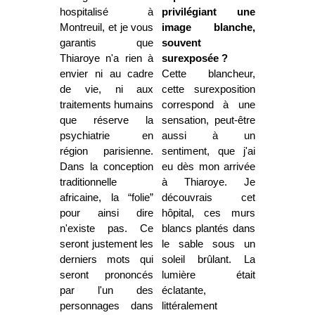
hospitalisé à
privilégiant une
Montreuil, et je vous
image blanche,
garantis que
souvent
Thiaroye n'a rien à
surexposée ?
envier ni au cadre
Cette blancheur,
de vie, ni aux
cette surexposition
traitements humains
correspond à une
que réserve la
sensation, peut-être
psychiatrie en
aussi à un
région parisienne.
sentiment, que j'ai
Dans la conception
eu dès mon arrivée
traditionnelle
à Thiaroye. Je
africaine, la “folie”
découvrais cet
pour ainsi dire
hôpital, ces murs
n'existe pas. Ce
blancs plantés dans
seront justement les
le sable sous un
derniers mots qui
soleil brûlant. La
seront prononcés
lumière était
par l'un des
éclatante,
personnages dans
littéralement