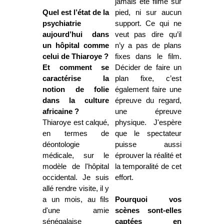
jamais été filmé sur
Quel est l’état de la
pied, ni sur aucun
psychiatrie
support. Ce qui ne
aujourd’hui dans
veut pas dire qu’il
un hôpital comme
n’y a pas de plans
celui de Thiaroye ?
fixes dans le film.
Et comment se
Décider de faire un
caractérise la
plan fixe, c’est
notion de folie
également faire une
dans la culture
épreuve du regard,
africaine ?
une épreuve
Thiaroye est calqué,
physique. J'espère
en termes de
que le spectateur
déontologie
puisse aussi
médicale, sur le
éprouver la réalité et
modèle de l'hôpital
la temporalité de cet
occidental. Je suis
effort.
allé rendre visite, il y
a un mois, au fils
Pourquoi vos
d'une amie
scènes sont-elles
sénégalaise
captées en