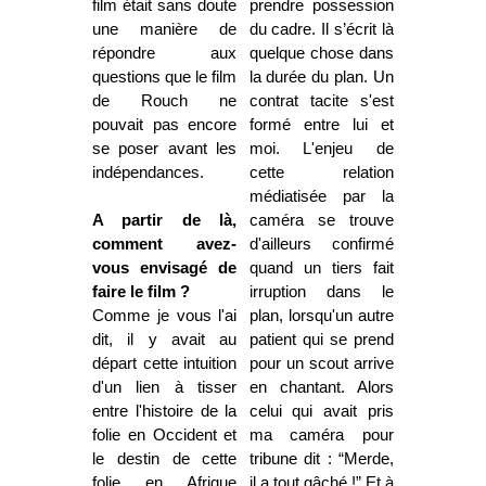
film était sans doute
prendre possession
une manière de
du cadre. Il s’écrit là
répondre aux
quelque chose dans
questions que le film
la durée du plan. Un
de Rouch ne
contrat tacite s'est
pouvait pas encore
formé entre lui et
se poser avant les
moi. L'enjeu de
indépendances.
cette relation
médiatisée par la
A partir de là,
caméra se trouve
comment avez-
d'ailleurs confirmé
vous envisagé de
quand un tiers fait
faire le film ?
irruption dans le
Comme je vous l'ai
plan, lorsqu'un autre
dit, il y avait au
patient qui se prend
départ cette intuition
pour un scout arrive
d'un lien à tisser
en chantant. Alors
entre l'histoire de la
celui qui avait pris
folie en Occident et
ma caméra pour
le destin de cette
tribune dit : “Merde,
folie en Afrique
il a tout gâché !” Et à