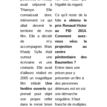
avait séjourné à
l'égalité du regard.
Thiaroye. Elle
connaissait donc
Ce qu’il reste de la
intimement ce qui
folie
a obtenu le
allait devenir le
prix Renaud-Victor
territoire de mon
au FID 2014.
film. Elle a décidé
Comment avez-
de m'y
vous vécu la
accompagner. Mais
projection au
Khady Sylla était
centre
surtout une
pénitentiaire des
écrivaine et une
Baumettes ?
cinéaste. Elle avait
Entrer dans une
d'ailleurs réalisé en
prison pour y
2005 un magnifique
présenter un film à
film intitulé
Une
des personnes
fenêtre ouverte
qui
détenues est en soi
prenait pour objet
une démarche
son propre reflet
singulière. Il faut
dans le miroir brisé
franchir de multiples