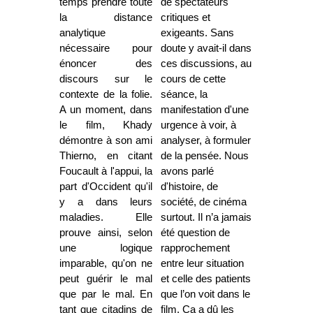
temps prendre toute
de spectateurs
la distance
critiques et
analytique
exigeants. Sans
nécessaire pour
doute y avait-il dans
énoncer des
ces discussions, au
discours sur le
cours de cette
contexte de la folie.
séance, la
A un moment, dans
manifestation d'une
le film, Khady
urgence à voir, à
démontre à son ami
analyser, à formuler
Thierno, en citant
de la pensée. Nous
Foucault à l'appui, la
avons parlé
part d'Occident qu'il
d'histoire, de
y a dans leurs
société, de cinéma
maladies. Elle
surtout. Il n’a jamais
prouve ainsi, selon
été question de
une logique
rapprochement
imparable, qu'on ne
entre leur situation
peut guérir le mal
et celle des patients
que par le mal. En
que l’on voit dans le
tant que citadins de
film. Ça a dû les