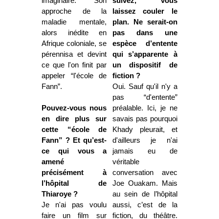
imaginaire. Son
suivez, vous
approche de la
laissez couler le
maladie mentale,
plan. Ne serait-on
alors inédite en
pas dans une
Afrique coloniale, se
espèce d’entente
pérennisa et devint
qui s’apparente à
ce que l'on finit par
un dispositif de
appeler “l'école de
fiction ?
Fann”.
Oui. Sauf qu'il n'y a
pas “d'entente”
Pouvez-vous nous
préalable. Ici, je ne
en dire plus sur
savais pas pourquoi
cette “école de
Khady pleurait, et
Fann” ? Et qu’est-
d'ailleurs je n'ai
ce qui vous a
jamais eu de
amené
véritable
précisément à
conversation avec
l’hôpital de
Joe Ouakam. Mais
Thiaroye ?
au sein de l’hôpital
Je n'ai pas voulu
aussi, c’est de la
faire un film sur
fiction, du théâtre.