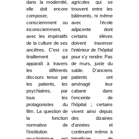
dans la modernité,
agricoles qui se
elle doit encore
trouvent entre les
composer,
bâtiments, ni même
consciemment ou
avec l'école
inconsciemment,
adjacente dont
avec les impératifs
certains élèves
de la culture de ses
doivent traverser
ancêtres. C’est ce
l'intérieur de l'hôpital
tiraillement qui
pour s'y rendre. Pas
apparaît à travers
de murs, juste du
les différents
sable. D'anciens
discours tenus par
patients ont
les patients, les
aménagé leur
psychiatres, par
cabane dans
tous les
l'enceinte de
protagonistes du
l'hôpital ; certains
film. La question de
vivent ainsi depuis
la fonction
des dizaines
normative de
d'années et
l’institution
continuent même à
psychiatrique est
bénéficier de