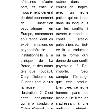
africaines d'autre
scène dans un
part, et enfin le
couloir de l'hôpital
mouvement général
avec un jeune
de décloisonnement
patient qui se lance
de l'institution
dans un long laïus
psychiatrique en
sur les conflits à
Europe, notamment
travers le monde, le
en France, dont les
conflit israélo-
expérimentations de
palestinien, etc. Est-
psychothérapie
ce là la traduction
institutionnelle à la
ou la forme qu'il
clinique de La
donne de son conflit
Borde, et des noms
psychique ? Peu
tels que Foucault,
importe. Seul
Oury, Deleuze, ou
compte l'échange
Guattari sont la plus
que cela produit.
fameuse
D’emblée, ce jeune
illustration ? C’est
homme parle du
cette conjoncture
blanc qui le filme, en
qui m’a conduit à
s'adressant à une
Dakar d'abord, puis
audience virtuelle