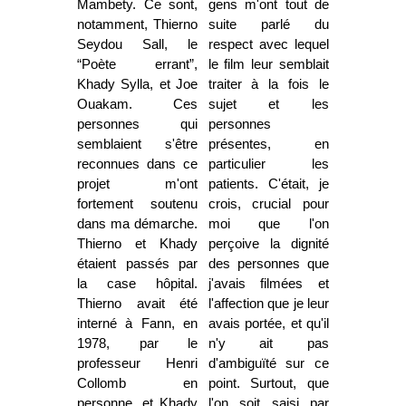
Mambety. Ce sont,
gens m'ont tout de
notamment, Thierno
suite parlé du
Seydou Sall, le
respect avec lequel
“Poète errant”,
le film leur semblait
Khady Sylla, et Joe
traiter à la fois le
Ouakam. Ces
sujet et les
personnes qui
personnes
semblaient s'être
présentes, en
reconnues dans ce
particulier les
projet m'ont
patients. C'était, je
fortement soutenu
crois, crucial pour
dans ma démarche.
moi que l'on
Thierno et Khady
perçoive la dignité
étaient passés par
des personnes que
la case hôpital.
j'avais filmées et
Thierno avait été
l'affection que je leur
interné à Fann, en
avais portée, et qu'il
1978, par le
n'y ait pas
professeur Henri
d'ambiguïté sur ce
Collomb en
point. Surtout, que
personne, et Khady
l'on soit saisi par