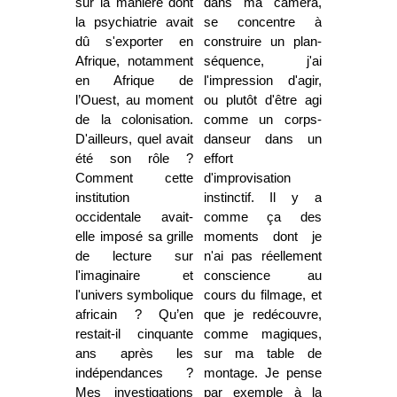
sur la manière dont
dans ma caméra,
la psychiatrie avait
se concentre à
dû s'exporter en
construire un plan-
Afrique, notamment
séquence, j'ai
en Afrique de
l'impression d'agir,
l’Ouest, au moment
ou plutôt d'être agi
de la colonisation.
comme un corps-
D'ailleurs, quel avait
danseur dans un
été son rôle ?
effort
Comment cette
d'improvisation
institution
instinctif. Il y a
occidentale avait-
comme ça des
elle imposé sa grille
moments dont je
de lecture sur
n'ai pas réellement
l'imaginaire et
conscience au
l'univers symbolique
cours du filmage, et
africain ? Qu’en
que je redécouvre,
restait-il cinquante
comme magiques,
ans après les
sur ma table de
indépendances ?
montage. Je pense
Mes investigations
par exemple à la