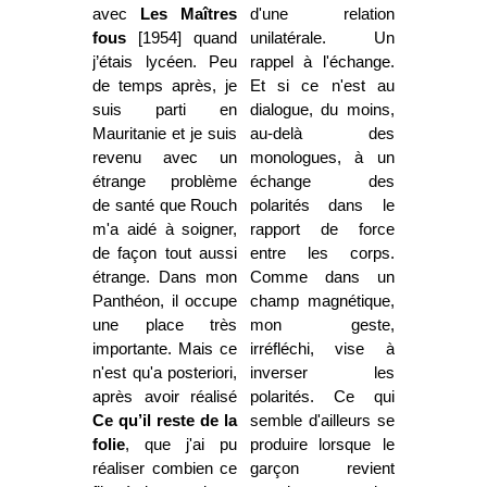
avec
Les Maîtres
d'une relation
fous
[1954] quand
unilatérale. Un
j’étais lycéen. Peu
rappel à l'échange.
de temps après, je
Et si ce n'est au
suis parti en
dialogue, du moins,
Mauritanie et je suis
au-delà des
revenu avec un
monologues, à un
étrange problème
échange des
de santé que Rouch
polarités dans le
m'a aidé à soigner,
rapport de force
de façon tout aussi
entre les corps.
étrange. Dans mon
Comme dans un
Panthéon, il occupe
champ magnétique,
une place très
mon geste,
importante. Mais ce
irréfléchi, vise à
n'est qu'a posteriori,
inverser les
après avoir réalisé
polarités. Ce qui
Ce qu’il reste de la
semble d'ailleurs se
folie
, que j'ai pu
produire lorsque le
réaliser combien ce
garçon revient