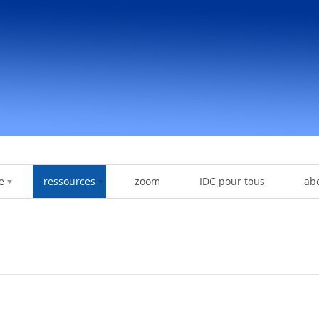
e
ressources
zoom
IDC pour tous
ab