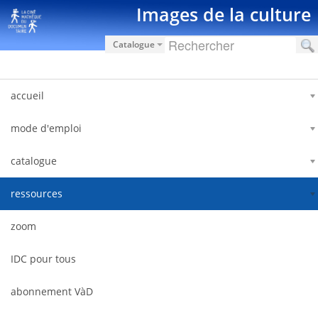
Saut au contenu
Images de la culture
Catalogue
accueil
mode d'emploi
catalogue
ressources
zoom
IDC pour tous
abonnement VàD