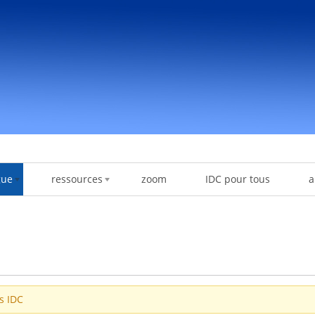
gue
ressources
zoom
IDC pour tous
a
es IDC