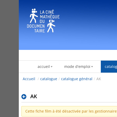
Skip to Content
accueil
mode d'emploi
catalo
Accueil
/
catalogue
/
catalogue général
/
AK
AK
Cette fiche film à été désactivée par les gestionnair