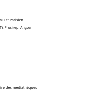
VM Est Parisien
T), Procirep, Angoa
iaire des médiathèques