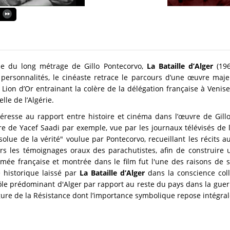
se du long métrage de Gillo Pontecorvo,
La Bataille d’Alger
(19
de personnalités, le cinéaste retrace le parcours d’une œuvre m
 Lion d’Or entrainant la colère de la délégation française à Venis
lle de l’Algérie.
ntéresse au rapport entre histoire et cinéma dans l’œuvre de Gill
re de Yacef Saadi par exemple, vue par les journaux télévisés de l
lue de la vérité" voulue par Pontecorvo, recueillant les récits aut
rs les témoignages oraux des parachutistes, afin de construire 
armée française et montrée dans le film fut l'une des raisons de s
 historique laissé par
La Bataille d’Alger
dans la conscience coll
le rôle prédominant d'Alger par rapport au reste du pays dans la gu
figure de la Résistance dont l’importance symbolique repose intégral