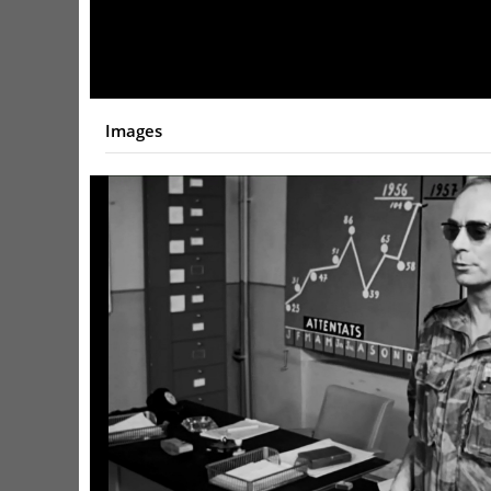
Video
Images