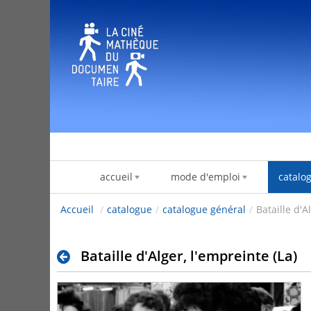
Skip to Content
accueil
mode d'emploi
catalo
Accueil
/
catalogue
/
catalogue général
/
Bataille d'A
Bataille d'Alger, l'empreinte (La)