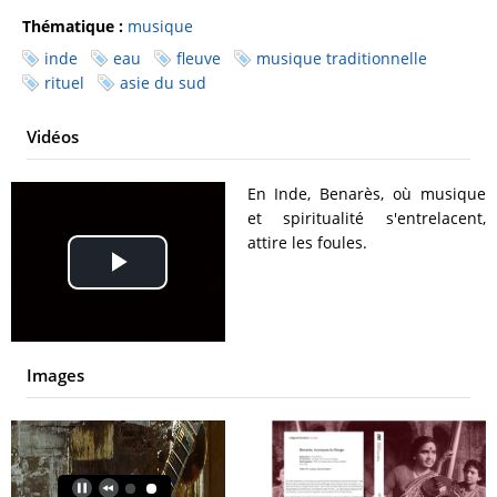
Thématique :
musique
inde
eau
fleuve
musique traditionnelle
rituel
asie du sud
Vidéos
En Inde, Benarès, où musique
et spiritualité s'entrelacent,
attire les foules.
Play
Video
Images