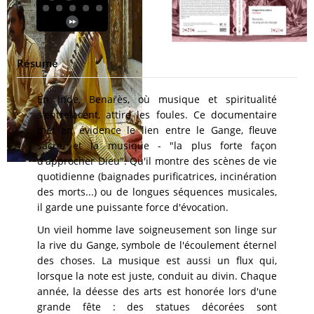
Résumé
En Inde, Benarès, où musique et spiritualité
s'entrelacent, attire les foules. Ce documentaire
met en évidence le lien entre le Gange, fleuve
sacré, et la musique - "la plus forte façon
d'approcher Dieu". Qu'il montre des scènes de vie
quotidienne (baignades purificatrices, incinération
des morts...) ou de longues séquences musicales,
il garde une puissante force d'évocation.
Un vieil homme lave soigneusement son linge sur
la rive du Gange, symbole de l'écoulement éternel
des choses. La musique est aussi un flux qui,
lorsque la note est juste, conduit au divin. Chaque
année, la déesse des arts est honorée lors d'une
grande fête : des statues décorées sont