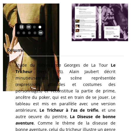
Résumé
Etude du tableau de Georges de La Tour
Le
Tricheur
(vers 1635). Alain Jaubert décrit
minutieusement la scène représentée
(expressions, attitudes et costumes des
personnages) et reconstitue la partie de prime,
ancêtre du poker, qui est en train de se jouer. Le
tableau est mis en parallèle avec une version
antérieure,
Le Tricheur à l'as de trèfle
, et une
autre oeuvre du peintre,
La Diseuse de bonne
aventure
. Comme le thème de la diseuse de
bonne aventure, celui du tricheur illustre un genre