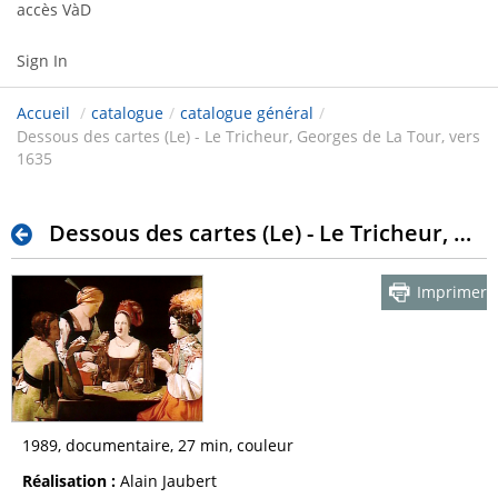
accès VàD
Sign In
Accueil
/
catalogue
/
catalogue général
/
Dessous des cartes (Le) - Le Tricheur, Georges de La Tour, vers
1635
Dessous des cartes (Le) - Le Tricheur, Georges de La Tour, vers 1635
Imprimer
1989, documentaire, 27 min, couleur
Réalisation :
Alain Jaubert