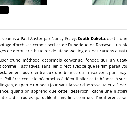
cit soumis à Paul Auster par Nancy Peavy,
South Dakota
, c’est à u
Montage d’archives comme sorties de l’Amérique de Roosevelt, un p
és de dérouler "l’histoire" de Diane Wellington, des cartons aussi 
ser d’une méthode désormais convenue, fondée sur un usage 
 comme illustratives, sans lien direct avec ce que le film paraît vo
clatement ouvre entre eux une béance où s’inscrivent, par imagi
 des Pallières consiste néanmoins à démultiplier cette béance, à su
ington, disparue un beau jour sans laisser d’adresse. Mieux, à décr
sence, quand on apprend que cette "désertion" cache une histoire
entôt à des routes qui défilent sans fin : comme si l’indifférence se