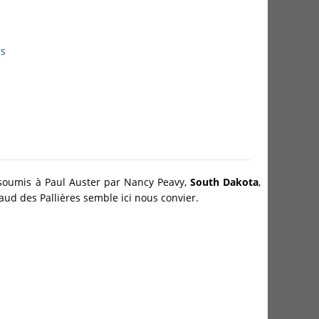
rs
t soumis à Paul Auster par Nancy Peavy,
South Dakota
,
ud des Pallières semble ici nous convier.