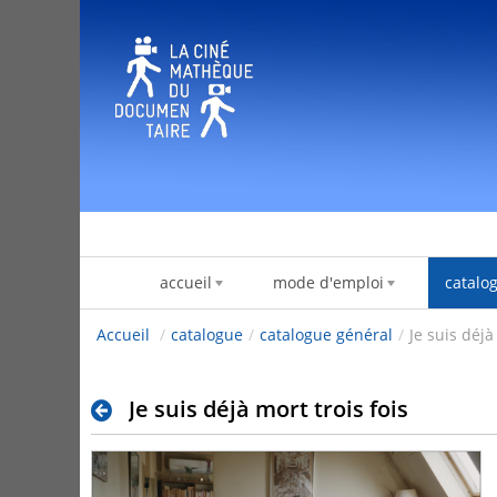
Skip to Content
accueil
mode d'emploi
catalo
Accueil
/
catalogue
/
catalogue général
/
Je suis déjà
Je suis déjà mort trois fois