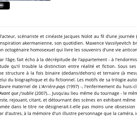
 l’acteur, scénariste et cinéaste Jacques Nolot au fil d’une journé
’inspiration akermanienne, son quotidien. Maxence Vassilyevitch bro
n octogénaire homosexuel qui livre les souvenirs d'une vie antico
ar l’âge, fait écho à la décrépitude de l’appartement - à l'endor
ude qu'il trouble la distinction entre réalité et fiction. Sous se
une structure à la fois binaire (dedans/dehors) et ternaire (à mes
ui du biographique et du fictionnel. Les motifs de sa trilogie autof
cadavre maternel de
L'Arrière-pays
(1997) -, l'enfermement du huis-c
Avant que j'oublie
(2007)... Jusqu’au lieu même du tournage - le mê
seste, rejouant, citant, et détournant des scènes en exhibant même
ommée dans le titre ne désignerait-t-elle pas moins une obsessio
r d'autres, à la mémoire d'un illustre personnage que la caméra, ici