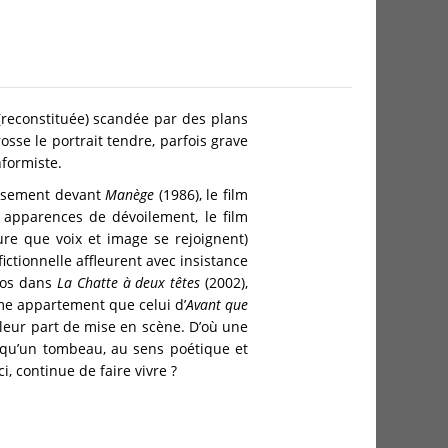
e (reconstituée) scandée par des plans
sse le portrait tendre, parfois grave
nformiste.
missement devant
Manège
(1986), le film
s apparences de dévoilement, le film
ure que voix et image se rejoignent)
ictionnelle affleurent avec insistance
los dans
La Chatte à deux têtes
(2002),
me appartement que celui d’
Avant que
 leur part de mise en scène. D’où une
n qu’un tombeau, au sens poétique et
, continue de faire vivre ?