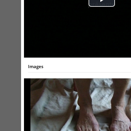
Play
Video
Images