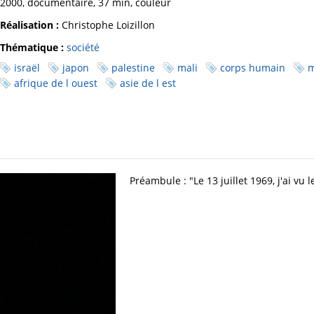
2000, documentaire, 37 min, couleur
Réalisation :
Christophe Loizillon
Thématique :
société
israël
japon
palestine
mali
corps humain
m
afrique de l ouest
asie de l est
Préambule : "Le 13 juillet 1969, j'ai v