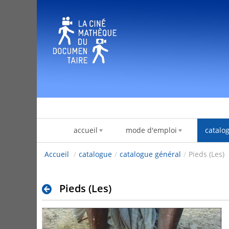
Skip to Content
accueil
mode d'emploi
catalo
Accueil
/
catalogue
/
catalogue général
/
Pieds (Les)
Pieds (Les)