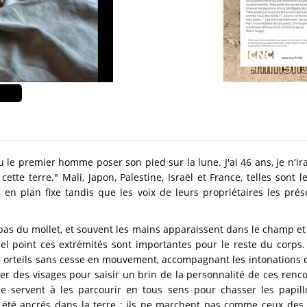
vu le premier homme poser son pied sur la lune. J'ai 46 ans, je n'irai
tte terre." Mali, Japon, Palestine, Israël et France, telles sont 
 en plan fixe tandis que les voix de leurs propriétaires les prés
 bas du mollet, et souvent les mains apparaissent dans le champ e
el point ces extrémités sont importantes pour le reste du corps
es orteils sans cesse en mouvement, accompagnant les intonations d
ser des visages pour saisir un brin de la personnalité de ces renc
e servent à les parcourir en tous sens pour chasser les papil
été ancrés dans la terre ; ils ne marchent pas comme ceux des e